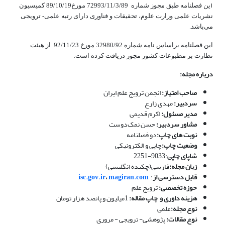
ا
ین فصلنامه طبق مجوز شماره 72993/11/3/89 مورخ89/10/19 کمیسیون
نشریات علمی وزارت علوم، تحقیقات و فناوری دارای رتبه علمی- ترویجی
می‌باشد.
این فصلنامه براساس نامه شماره 32980/92 مورخ 92/11/23 از هیئت
.
نظارت بر مطبوعات کشور مجوز دریافت کرده است
درباره مجله:
صاحب امتیاز:
انجمن ترویج علم ایران
سردبیر:
مهدی زارع
مدیر مسئول:
اکرم قدیمی
مشاور سردبیر:
حسن نمک‌دوست
نوبت های چاپ:
دو فصلنامه
وضعیت چاپ:
چاپی و الکترونیکی
شاپای چاپی
:9033-2251
زبان مجله:
فارسی(چکیده انگلیسی)
قابل دسترسی از
:
magiran.com
،
isc.gov.ir
حوزه تخصصی:
ترویج علم
هزینه داوری و چاپ مقاله:
1میلیون و پانصد هزار تومان
نوع مجله:
علمی
نوع مقالات:
پژوهشی- ترویجی - مروری