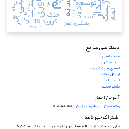
محیط زیست
فناوری
توسعه
رسانه
زیرساخت‌ها
اینترنت
بازگشت
کرونا
پیمایش
جنگ
اعتماد
ورزش
آینده
کووید 19
تفکر
یادگیری فعال
مدل رشد
دسترسی سریع
صفحه اصلی
درباره نشریه
اعضای هیات تحریریه
ارسال مقاله
تماس با ما
نقشه سایت
آخرین اخبار
ویژه‌نامه ترویج علم و بحران کرونا
1399-04-01
اشتراک خبرنامه
برای دریافت اخبار و اطلاعیه های مهم نشریه در خبرنامه نشریه مشترک