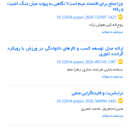
چرا صلح برای اقتصاد مهم است؟ نگاهی به پیوند میان جنگ، امنیت
و رفاه
10.22034/popsci.2026.532997.1423
روح اله کهن هوش نژاد
مشاهده مقاله
ارائه مدل توسعه کسب و کارهای خانوادگی در ورزش با رویکرد
گراندد تئوری
10.22034/popsci.2026.495745.1387
سمانه بابایی، فرشاد تجاری، زهرا علم
مشاهده مقاله
ترابشریت و فایده‌گرایی منفی
10.22034/popsci.2026.560994.1445
متین انجم روز، محمد خضری
مشاهده مقاله