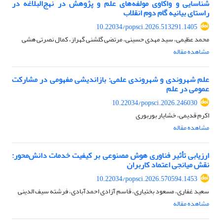
شناسایی و واکاوی مولفه‌های علم و پژوهش در نهج‌البلاغه در
راستای بیانیه گام دوم انقلاب
10.22034/popsci.2026.513291.1405
محمد عظیمی، سید مهدی حسینی، مرتضی گلشنی گهراز، کمال نصرتی هشی
مشاهده مقاله
علم شهروندی و شهروندی علمی: بازاندیشی مفهومی در مشارکت
عمومی در علم
10.22034/popsci.2026.246030
اکرم قدیمی، خشایار بوربوری
مشاهده مقاله
ارزیابی تأثیر فناوری هوش مصنوعی بر کیفیت خدمات دانش‌محور:
نقش میانجی اعتماد کاربران
10.22034/popsci.2026.570594.1453
سعید غفاری، مسعود بختیاری، قاسم آزادی احمدآبادی، فرشته سیف الدینی
مشاهده مقاله