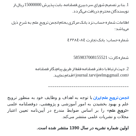
1. بنا بر تصمیم شورای سردبیری فصلنامه، بابت پذیرش 15000000 ریال از
نویسندگان محترم دریافت می‌گردد.
اطلاعات شماره حساب نزد بانک مرکزی به‌نام انجمن ترویج علم به شرح ذیل
می‌باشد:
شماره حساب: بانک تجارت ٤٢٢٨٤٠٨٤
شماره کارت: 5859837008155521
2. جهت ارتباط با دفتر فصلنامه فقط از طریق پیام‌نگار فصلنامه
(journal.tarvijeelm@gmail.com) اقدام نمایید.
--------------------------------------
انجمن ترویج علم ایران
با توجه به اهداف‌ و وظایف خود به منظور ترویج
علم و بهبود بخشیدن به امور آموزشی و پژوهشی، دوفصلنامه علمی
ترویج علم
«
» را بر اساس ضوابط مندرج در آیین‌نامه تعیین اعتبار
مجلات و نشریات علمی منتشر می‌کند.
اولین شماره نشریه در سال 1390 منتشر شده است.