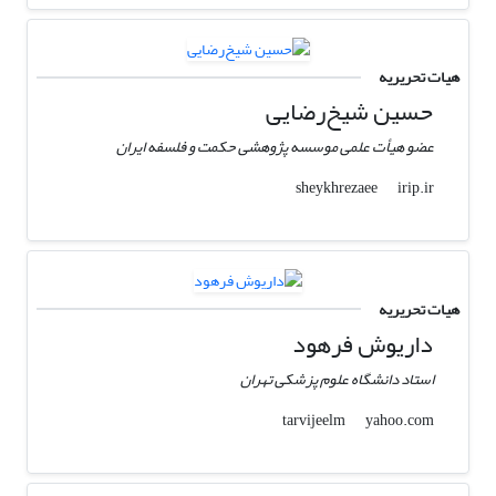
هیات تحریریه
حسین شیخ‌رضایی
عضو هیأت علمی موسسه پژوهشی حکمت و فلسفه ایران
irip.ir
sheykhrezaee
هیات تحریریه
داریوش فرهود
استاد دانشگاه علوم پزشکی تهران
yahoo.com
tarvijeelm