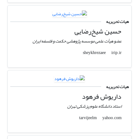
هیات تحریریه
حسین شیخ‌رضایی
عضو هیأت علمی موسسه پژوهشی حکمت و فلسفه ایران
irip.ir
sheykhrezaee
هیات تحریریه
داریوش فرهود
استاد دانشگاه علوم پزشکی تهران
yahoo.com
tarvijeelm