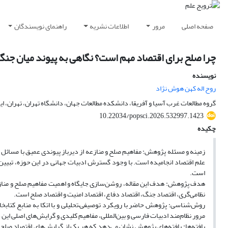
صفحه اصلی
مرور
اطلاعات نشریه
راهنمای نویسندگان
چرا صلح برای اقتصاد مهم است؟ نگاهی به پیوند میان جنگ،
نویسنده
روح اله کهن هوش نژاد
گروه مطالعات غرب آسیا و آفریقا، دانشکده مطالعات جهان، دانشگاه تهران، تهران، ای
10.22034/popsci.2026.532997.1423
چکیده
زمینه و مسئله پژوهش: مفاهیم صلح و منازعه از دیرباز پیوندی عمیق با مسائل
علم اقتصاد انجامیده است. با وجود گسترش ادبیات جهانی در این حوزه، تبیین 
است.
هدف پژوهش: هدف این مقاله، روشن‌سازی جایگاه و اهمیت مفاهیم صلح و منازعه 
نظامی‌گری، اقتصاد جنگ، اقتصاد دفاع، اقتصاد امنیت و اقتصاد صلح است.
روش‌شناسی: پژوهش حاضر با رویکرد توصیفی–تحلیلی و با اتکا به منابع کتابخان
مرور نظام‌مند ادبیات فارسی و بین‌المللی، مفاهیم کلیدی و گرایش‌های اصلی این
یافته‌ها: یافته‌های پژوهش نشان می‌دهد که هر یک از گرایش‌های اقتصاد صلح