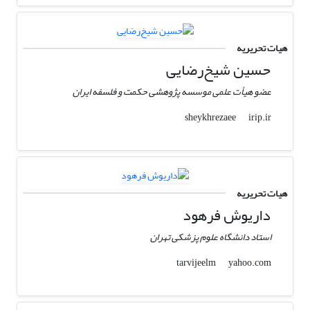
هیات تحریریه
حسین شیخ‌رضایی
عضو هیأت علمی موسسه پژوهشی حکمت و فلسفه ایران
irip.ir
sheykhrezaee
هیات تحریریه
داریوش فرهود
استاد دانشگاه علوم پزشکی تهران
yahoo.com
tarvijeelm