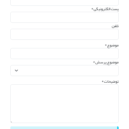
پست الکترونیکی *
تلفن
موضوع *
موضوع پرسش *
توضیحات *