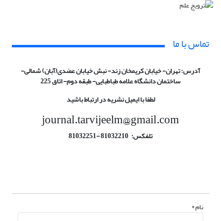
تماس با ما
آدرس: تهران- خیابان کریم­خان زند- نبش خیابان عضدی(آبان) شمالی-
ساختمان دانشگاه علامه طباطبایی- طبقه دوم- اتاق 225
لطفا با ایمیل نشریه در ارتباط باشید
journal.tarvijeelm@gmail.com
تلف
کس
:
81032210
-81032251
نام *