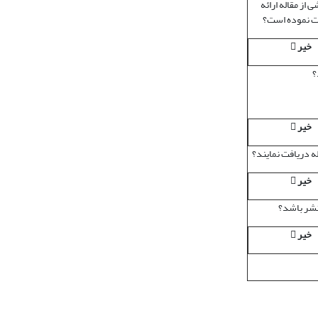
از مقاله ارائه
افت نموده است؟
خیر

؟
خیر

ه دریافت نمایند؟
خیر

 نشر باشد؟
خیر
