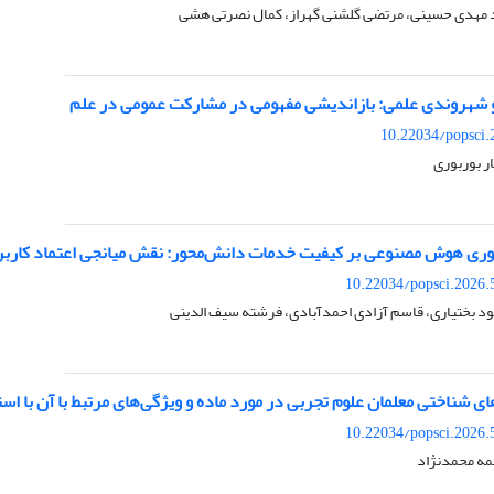
مهدی حسینی، مرتضی گلشنی گهراز، کمال نصرتی هشی
شهروندی علمی: بازاندیشی مفهومی در مشارکت عمومی در علم
10.22034/popsci.
ر بوربوری
فناوری هوش مصنوعی بر کیفیت خدمات دانش‌محور: نقش میانجی اعتماد کاربر
10.22034/popsci.2026.
د بختیاری، قاسم آزادی احمدآبادی، فرشته سیف الدینی
های شناختی معلمان علوم تجربی در مورد ماده و ویژگی‌های مرتبط با آن با
10.22034/popsci.2026.
یمه محمدنژاد