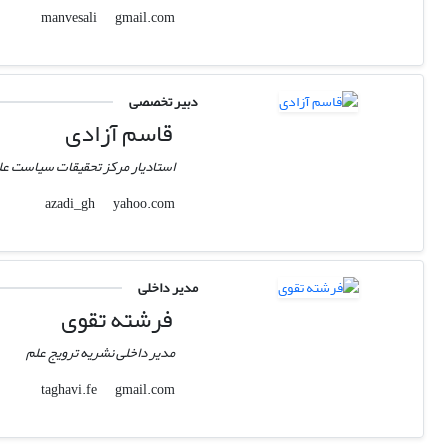
gmail.com
manvesali
دبیر تخصصی
قاسم آزادی
استادیار مرکز تحقیقات سیاست ع
yahoo.com
azadi_gh
مدیر داخلی
فرشته تقوی
مدیر داخلی نشریه ترویج علم
gmail.com
taghavi.fe