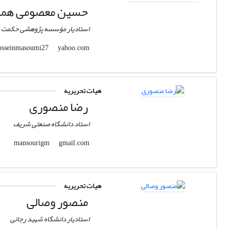
حسین معصومی همد
استادیار مؤسسه پژوهشی حکمت و
yahoo.com
hosseinmasoumi27
هیات تحریریه
رضا منصوری
استاد دانشگاه صنعتی شریف
gmail.com
mansourigm
هیات تحریریه
منصور وصالی
استادیار دانشگاه شهید رجائی