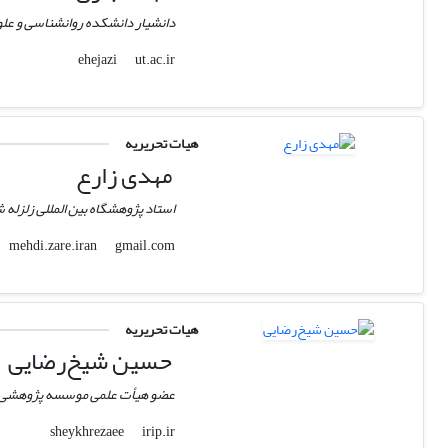
دانشیار دانشکده روانشناسی و علو
ut.ac.ir
ehejazi
هیات تحریریه
مهدی زارع
استاد پژوهشگاه بین المللی زلزله
gmail.com
mehdi.zare.iran
هیات تحریریه
حسین شیخ‌رضایی
عضو هیأت علمی موسسه پژوهشی ح
irip.ir
sheykhrezaee