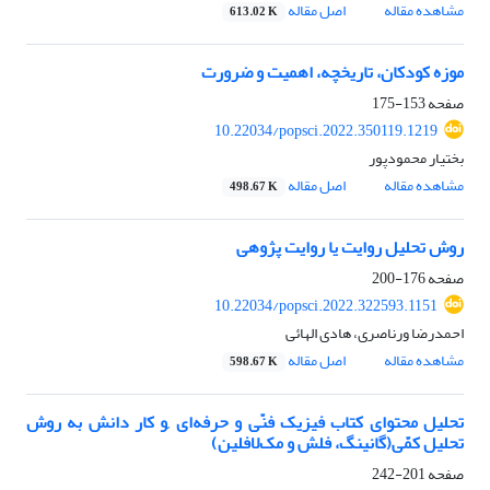
مشاهده مقاله
اصل مقاله
613.02 K
موزه کودکان، تاریخچه، اهمیت و ضرورت
صفحه
153-175
10.22034/popsci.2022.350119.1219
بختیار محمودپور
مشاهده مقاله
اصل مقاله
498.67 K
روش تحلیل روایت یا روایت پژوهی
صفحه
176-200
10.22034/popsci.2022.322593.1151
احمدرضا ورناصری، هادی الهائی
مشاهده مقاله
اصل مقاله
598.67 K
تحلیل محتوای کتاب فیزیک فنّی و حرفه‌ای ,و کار دانش به روش‌
تحلیل کمّی(گانینگ، فلش و مک‌لافلین)
صفحه
201-242