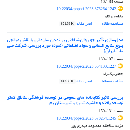
صفحه
83-107
10.22034/popsci.2023.376264.1242
فاطمه براتلو
مشاهده مقاله
اصل مقاله
601.39 K
مدل‌سازی تأثیر جو روان‌شناختی بر تمدن سازمانی با نقش میانجی
بلوغ منابع انسانی و سواد اطلاعاتی (نمونه مورد بررسی: شرکت ملی
نفت ایران)
صفحه
107-130
10.22034/popsci.2023.354133.1227
جعفر بیک زاد
مشاهده مقاله
اصل مقاله
847.35 K
بررسی تاثیر کتابخانه های عمومی در توسعه فرهنگی مناطق کمتر
توسعه یافته و حاشیه شهری، شهرستان بم
صفحه
131-150
10.22034/popsci.2023.378254.1245
مژده سلاجقه، معصومه حیدری پور