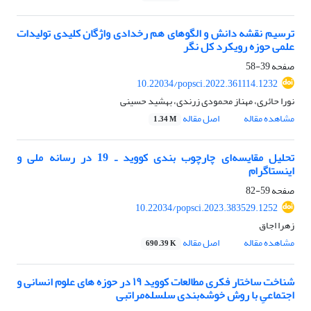
ترسیم نقشه دانش و الگوهای هم رخدادی واژگان کلیدی تولیدات
علمی حوزه رویکرد کل نگر
صفحه
39-58
10.22034/popsci.2022.361114.1232
نورا حائری، مهناز محمودی زرندی، بهشید حسینی
مشاهده مقاله
اصل مقاله
1.34 M
تحلیل مقایسه‌ای چارچوب بندی کووید ـ 19 در رسانه ملی و
اینستاگرام
صفحه
59-82
10.22034/popsci.2023.383529.1252
زهرا اجاق
مشاهده مقاله
اصل مقاله
690.39 K
شناخت ساختار فکری مطالعات کووید ۱۹ در حوزه های علوم انسانی و
اجتماعیِ با روش خوشه‌بندی سلسله‌مراتبی