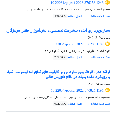
10.22034/popsci.2023.376258.1243
صفورا شیرین نوش، فاطمه احمدی کلاته احمد، بهناز علیمیرزایی
مشاهده مقاله
اصل مقاله
489.83 K
سناریوپردازی آینده پیشرفت تحصیلی دانش‌آموزان فقیر هرمزگان
صفحه
219-242
10.22034/popsci.2022.336281.1182
عبدالمناف نظری، نادر سلیمانی، حمید شفیع زاده
مشاهده مقاله
اصل مقاله
797.56 K
ارائه مدل کارآفرینی سازمانی بر قابلیت‌های فناورانه اینترنت اشیاء
با رویکرد داده بنیاد در نظام آموزش عالی
صفحه
243-258
10.22034/popsci.2022.340821.1191
معصومه آینه، مهدی حسین پور، محمد علی مختاری، محسن اعظمی
مشاهده مقاله
اصل مقاله
602.43 K