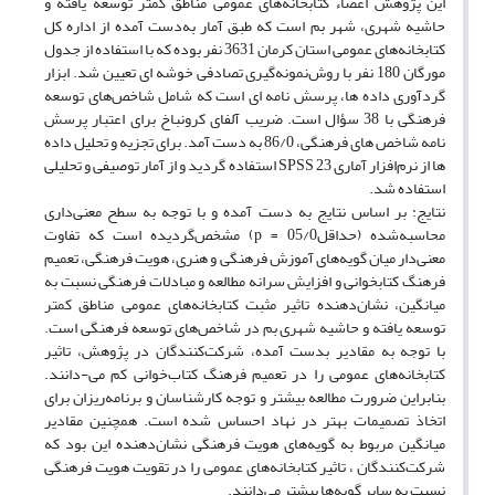
این پژوهش اعضاء کتابخانه‌های عمومی مناطق کمتر توسعه یافته و
حاشیه شهری، شهر بم است که طبق آمار به‌دست آمده از اداره کل
کتابخانه‌های عمومی استان کرمان 3631 نفر بوده که با استفاده از جدول
مورگان 180 نفر با روش‌نمونه‌گیری تصادفی خوشه ای تعیین شد. ابزار
گردآوری داده ها، پرسش نامه ای است که شامل شاخص‌های توسعه
فرهنگی با 38 سؤال است. ضریب آلفای کرونباخ برای اعتبار پرسش
نامه‌ شاخص های فرهنگی، 86/0 به دست آمد. برای تجزیه و تحلیل داده
ها از نرم‌افزار آماری SPSS 23 استفاده گردید و از آمار توصیفی و تحلیلی
استفاده شد.
نتایج: بر اساس نتایج به دست آمده و با توجه به سطح معنی‌داری
محاسبه‌شده (حداقل05/0 = p) مشخص‌گردیده است که تفاوت
معنی‌دار میان گویه‌های آموزش فرهنگی و هنری، هویت فرهنگی، تعمیم
فرهنگ کتابخوانی ‌و افزایش سرانه مطالعه و مبادلات فرهنگی نسبت به
میانگین، نشان‌دهنده تاثیر مثبت کتابخانه‌های عمومی مناطق کمتر
توسعه یافته و حاشیه شهری بم در شاخص‌های توسعه فرهنگی است.
با توجه به مقادیر بدست آمده، شرکت‌کنندگان در پژوهش، تاثیر
کتابخانه‌های عمومی را در تعمیم فرهنگ کتاب‌خوانی کم می-دانند.
بنابراین ضرورت مطالعه بیشتر و توجه کارشناسان و برنامه‌ریزان برای
اتخاذ تصمیمات بهتر در نهاد احساس شده است. همچنین مقادیر
میانگین مربوط به گویه‌های هویت فرهنگی نشان‌دهنده این بود که
شرکت‌کنندگان ، تاثیر کتابخانه‌های عمومی را در تقویت هویت فرهنگی
نسبت به سایر گویه‌ها بیشتر می‌دانند.