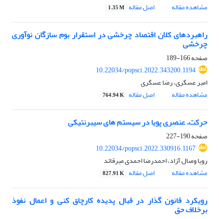
مشاهده مقاله
اصل مقاله
1.35 M
راهبردهای کلان اقتصاد چرخشی در استقرار بوم سازگان نوآوری
چرخشی
صفحه
166-189
10.22034/popsci.2022.343200.1194
امیر عسگری، رضا عسگری
مشاهده مقاله
اصل مقاله
764.94 K
حرکت، عنصری پویا در سیستم های سیبرنتیکی
صفحه
190-227
10.22034/popsci.2022.330916.1167
رویا وصال آزاد، احمدرضا احمدی میرقائد
مشاهده مقاله
اصل مقاله
827.91 K
رویکرد قانون گذار در قبال پدیده کارچاق کنی و اعمال نفوذ
برخلاف حق