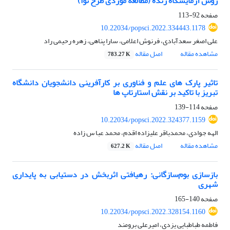
روش آزمایشگاه زنده (مطالعه موردی طرح نوا)
صفحه
92-113
10.22034/popsci.2022.334443.1178
علی اصغر سعدآبادی، فرنوش اعلامی، سارا پناهی، زهره رحیمی راد
مشاهده مقاله
اصل مقاله
783.27 K
تاثیر پارک های علم و فناوری بر کارآفرینی دانشجویان دانشگاه
تبریز با تاکید بر نقش استارتاپ ها
صفحه
114-139
10.22034/popsci.2022.324377.1159
الهه جوادی، محمدباقر علیزاده اقدم، محمد عبا س زاده
مشاهده مقاله
اصل مقاله
627.2 K
بازسازی بوم‌سازگانی: رهیافتی اثربخش در دستیابی به پایداری
شهری
صفحه
140-165
10.22034/popsci.2022.328154.1160
فاطمه طباطبایی یزدی، امیرعلی برومند