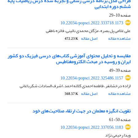
طراحی مدل برنامه درسی رسمی و تجربه شده درس ریاضیات پایه
ششم دوره ابتدایی
صفحه
10-29
10.22034/popsci.2022.333718.1173
علی غلامی پل بصره، مژگان محمدی نائینی، فائزه ناطقی
مشاهده مقاله
اصل مقاله
472.23 K
مقایسه و تحلیل محتوای آموزشی کتاب‌های درسی فیزیک دو کشور
ایران و روسیه در مبحث الکترومغناطیس
صفحه
39-49
10.22034/popsci.2022.325486.1157
ازاده درخشانفر، فاطمه احمدی کلاته احمد، اشرف السادات شکرباغانی
مشاهده مقاله
اصل مقاله
568.57 K
تقویت انگیزه معلمان در جهت ارتقاء صلاحیت‌های خود
صفحه
50-61
10.22034/popsci.2022.337056.1183
ویدا رحیمی نژاد