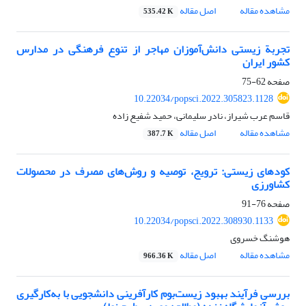
مشاهده مقاله
اصل مقاله
535.42 K
تجربة زیستی دانش‌آموزان مهاجر از تنوع فرهنگی در مدارس
کشور ایران
صفحه
62-75
10.22034/popsci.2022.305823.1128
قاسم عرب شیراز، نادر سلیمانی، حمید شفیع زاده
مشاهده مقاله
اصل مقاله
387.7 K
کودهای زیستی: ترویج، توصیه و روش‌های مصرف در محصولات
کشاورزی
صفحه
76-91
10.22034/popsci.2022.308930.1133
هوشنگ خسروی
مشاهده مقاله
اصل مقاله
966.36 K
بررسی فرآیند بهبود زیست‌بوم کارآفرینی دانشجویی با به‌کارگیری