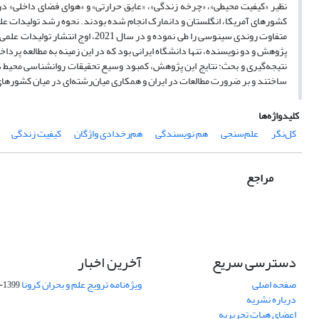
نظیر «کیفیت محیطی»، «چرخه زندگی»، «عایق حرارتی» و «هوای فضای داخلی» در 
متفاوت روندی سینوسی را طی نموده و 
پژوهش و دو نویسنده، تنها دانشگاه ایرانی بود که در این زمینه به مطالعه پرد
نتیجه‌گیری و بحث‌: نتایج این پژوهش، کمبود وسیع تحقیقات روانشناسی محیط د
ساختند و بر ضرورت مطالعات در ایران و همکاری میان‌رشته‌ای در میان کشورهای 
کلیدواژه‌ها
کل‌نگر
علم‌سنجی
هم نویسندگی
هم‌رخدادی واژگان
کیفیت زندگی
مراجع
دسترسی سریع
آخرین اخبار
صفحه اصلی
ویژه‌نامه ترویج علم و بحران کرونا
1399-04-01
درباره نشریه
اعضای هیات تحریریه