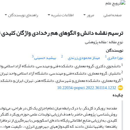
صفحه اصلی
مرور
اطلاعات نشریه
راهنمای نویسندگان
ترسیم نقشه دانش و الگوهای هم رخدادی واژگان کلیدی ت
نوع مقاله : مقاله پژوهشی
نویسندگان
3
2
1
نورا حائری
مهناز محمودی زرندی
بهشید حسینی
1
دانشجوی دکتری، گروه معماری، دانشکده فنی و مهندسی، دانشگاه آزاد اسلامی واحد
2
دانشیار، گروه معماری، دانشکده فنی و مهندسی، دانشگاه آزاد اسلامی واحد تهران 
3
گروه معماری، دانشکده معماری و شهرسازی، دانشگاه هنر، تهران، ایران و دانشکده 
10.22034/popsci.2022.361114.1232
چکیده
مقدمه: رویکرد کل‌نگر، با درک رابطه میان تمام اجزای یک کل در طراحی، می‌توان
روش‌شناسی: پژوهش حاضر با هدف ارزیابی تولیدات علمی حوزه رویکرد کلنگر د
کلیدی، به ارزیابی منابع اطلاعاتی پایگاه‌ داده‌ای اسکوپوس با بهره‌گیری از نرماف
یافته‌ها: یافتهها نشان دادند که کلیدواژههای «بهره‌وری انرژی»، «کیفیت هوا»، 