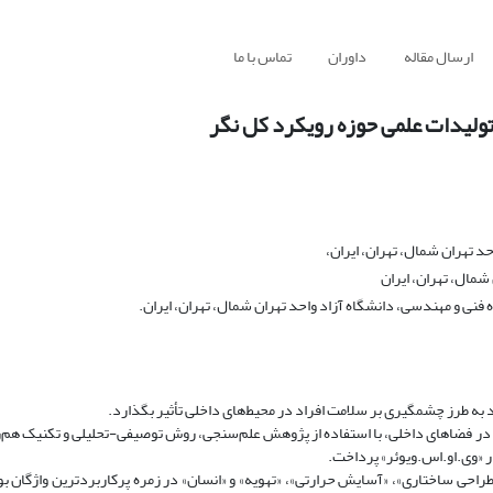
ارسال مقاله
داوران
تماس با ما
ولیدات علمی حوزه رویکرد کل نگر
 تهران شمال، تهران، ایران،
شمال، تهران، ایران
فنی و مهندسی، دانشگاه آزاد واحد تهران شمال، تهران، ایران.
د به طرز چشمگیری بر سلامت افراد در محیط‌های داخلی تأثیر بگذارد.
ر فضاهای داخلی، با استفاده از پژوهش علم‌سنجی، روش توصیفی-تحلیلی و تکنیک هم‌
زار «وی.او.اس.ویوئر» پرداخت.
«طراحی ساختاری»، «آسایش حرارتی»، «تهویه» و «انسان» در زمره پرکاربردترین واژگان بود