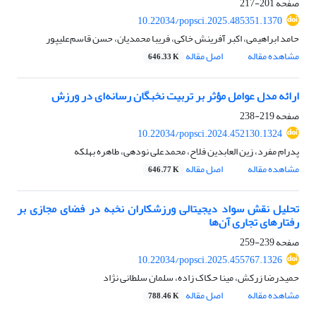
صفحه
201-217
10.22034/popsci.2025.485351.1370
حامد ابراهیمی، اکبر آفرینش خاکی، فریبا محمدیان، حسن قاسم‌علیپور
مشاهده مقاله
اصل مقاله
646.33 K
ارائه مدل عوامل مؤثر بر تربیت نخبگان رسانه‌ای در ورزش
صفحه
219-238
10.22034/popsci.2024.452130.1324
پدرام مفرد، زین العابدین فلاح، محمدعلی نودهی، طاهره بهلکه
مشاهده مقاله
اصل مقاله
646.77 K
تحلیل نقش سواد دیجیتالی ورزشکاران نخبه در فضای مجازی بر
رفتارهای تجاری آن‌ها
صفحه
239-259
10.22034/popsci.2025.455767.1326
حمیدرضا زرکش، مینا حکاک زاده، سلمان سلطانی نژاد
مشاهده مقاله
اصل مقاله
788.46 K