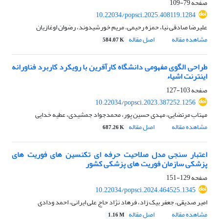
صفحه
79-109
10.22034/popsci.2025.408119.1284
علیرضا صادقی نیا، حمزه رحیمی، مریم خورشیدوند، رضوان اوغازیان
مشاهده مقاله
اصل مقاله
584.07 K
طراحی الگوی مفهومی دانشگاه کارآفرین با رویکرد کاربرد فناورانه
اینترنت اشیاء
صفحه
103-127
10.22034/popsci.2023.387252.1256
مهتاب مرتضایی، مهدی حسین پور، محمدجواد جمشیدی، عطیه خدایی
مشاهده مقاله
اصل مقاله
687.26 K
اعتبار سنجی مدل صلاحیت حرفه ای تکنسین های فوریت های
پزشکی سازمان فوریت های پزشکی کشور
صفحه
129-151
10.22034/popsci.2024.464525.1345
امیر صدیقی، جعفر بیک زاد، فرهاد نژاد حاج علی ایرانی، احمد ودادی
مشاهده مقاله
اصل مقاله
1.16 M