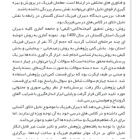
و فناوری های مختلفی در ارتباط است، معلمان فیزیک در پرورش و بهره
گیری از قوه‌ی تخیل خلاق می‌توانند نقش بسیار پررنگی داشته باشند.
هدف: بررسی دیدگاه دبیران فیزیک استان گلستان در رابطه با نقش
تخیل خلاق در کلاس های درسی فیزیک بود.
روش: روش تحقیق آمیخته(کمی-کیفی) و جامعه آماری کلیه دبیران
فیزیک استان گلستان در سال 1400 بود. نمونه آماری به روش خوشه
ای چند مرحله‌ای انتخاب گردید که حجم آن 35 نفر از دبیران فیزیک
استان بود. بخش کمی پژوهش به روش زمینه‌یابی - پیمایشی و بخش
کیفی به روش پدیدار‌شناسی انجام شد. ابزار گردآوری داده ها نیز یک
پرسش‌نامه محقق ساخته است که سوالات آن را می‌توان در چهار دسته
طبقه بندی کرد. سه دسته سوالات به صورت سه گزینه‌ای، بسته پاسخ
و مبتنی بر طیف لیکرت بود که برای قسمت کمی این پژوهش استفاده
شد. دسته چهارم سوالات شامل دو سوال بازپاسخ بود که برای قسمت
کیفی پژوهش بکار رفت. پرسش‌نامه از نظر روایی صوری و محتوایی
مورد تایید خبرگان قرار گرفت و پایایی ابزار اندازه‌گیری با ضرایب آلفای
کرونباخ و هولستی بررسی شد.
یافته ها: نشان می‌دهد که دبیران فیزیک با موضوع تخیل خلاق آشنایی
کمی داشته و در کلاس های درسی خود به آن توجه ویژه ای ندارند، اما
برای درک مفاهیم فیزیک و ساخت ایده ها آنرا مفید و موثر می‌دانند.
نتایج: با توجه به یافته‌های پژوهش حاضر و تاثیر مثبت غیر قابل انکار
تخیل خلاق بر درک موثر مفاهیم فیزیک و ساخت ایده‌ها، برگزاری