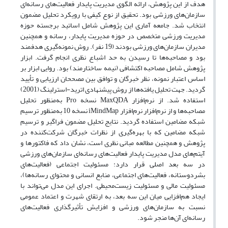
هدف از این پژوهش، ارائه الگوی مدیریت پایدار فعالیت‌های رسانه‌ای
سازمان‌های ورزشی بود. تحقیق از نوع کیفی با رویکرد تحلیل مضمون
انتخاب شد. جامعه آماری این پژوهش شامل اساتید برجسته حوزه
مدیریت ورزشی متخصص در حوزه مدیریت پایدار، رسانه و همچنین
مدیران سازمان‌های ورزشی بودند (19 نفر). روش نمونه‌گیری هدفمند
بود و مصاحبه‌ها تا رسیدن به حد اشباع نظری انجام گرفت. ابزار
پژوهش شامل مصاحبه اکتشافی (نیمه ساختارمند) بود. روایی ابزار بر
اساس اعتبار نمونه، نظر خبرگان و توافق بین مصححان ارزیابی و تأیید
گردید. جهت تحلیل یافته‌ها از روش پیشنهادی اترید-استرلینگ (2001)
استفاده شد. از نرم‌افزار MaxQDA نسخه Pro به‌منظور تحلیل
مصاحبه‌ها و از نرم‌افزار نرم‌افزار iMindMap نسخه 10 به‌منظور ترسیم
شبکه مضامین استفاده گردید. نتایج تحلیل مضمون فراگیر و ترسیم
شبکه مضامین که با بهره‌گیری از نظرات خبرگان شرکت‌کننده در
پژوهش و همچنین مطالعه مبانی نظری است، نشان داد که فاکتورها و
آیتم‌های مدل مدیریت پایدار فعالیت‌های رسانه‌ای سازمان‌های ورزشی
در سه بعد اصلی قرار دارد: مسئولیت اجتماعی (فعالیت‌های
بشردوستانه، فعالیت‌های اجتماعی، منابع انسانی و محتوای رسانه‌ها)،
مسئولیت مالی و مسئولیت زیست‌محیطی. اجرای این مدل می‌تواند با
ایجاد هم‌افزایی میان این سه بعد، به ارتقای شهرت و اعتماد عمومی
نسبت به سازمان‌های ورزشی و افزایش تأثیرگذاری فعالیت‌های
رسانه‌ای آن‌ها منجر شود.