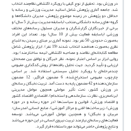
در ورزش بود. تحقیق از نوع کیفی با رویکرد اکتشافی نظام‌مند انتخاب
شد. جامعه آماری پژوهش شامل اساتید مدیریت ورزشی و رسانه با
حداقل دو پژوهش در زمینه موضوع پژوهش، مدیران دانشگاه‌ها و
گروه-های رسانه دانشگانی منتخب (باسابقه مدیریت بیش از 5 سال) و
برخی از خبرنگاران گزارشگران و مدیران مسئول رسانه‌های مختلف
ورزشی (باسابقه فعالیت بیش از 10 سال) بود. تعداد این افراد
به‌صورت حدودی، 50 نفر بود. نمونه آماری بر مبنای رسیدن به اشباع
نظری به‌صورت هدفمند انتخاب شدند (19 نفر). ابزار پژوهش شامل
مطالعه کتابخانه‌ای نظامند و مصاحبه اکتشافی (نیمه ساختارمند) بود.
روایی ابزار بر اساس اعتبار نمونه، نظر خبرگان و توافق بین مصححان
ارزیابی و تأیید گردید. جهت تحلیل یافته‌ها از روش کدگذاری مفهومی
چندمرحله‌ای با رویکرد تحلیل سیستمی استفاده شد. بر اساس
چارچوب مفهومی استخراج‌شده، 6 مضمون فراگیر، 12 مضمون
سازمان‌دهنده و 42 مضمون پایه به دست آمد. تربیت نخبگان رسانه‌ای
در ورزش کشور، تحت تأثیر عواملی همچون عوامل مدیریتی
(برنامه‌ریزی، نظارت، سازماندهی و استخدام)، اقتصادی (اقتصاد کشور
و اقتصاد ورزش)، قوانین و سیاست‌ها (در حوزه رسانه و در حوزه
ورزش)، زیرساخت‌ها (فنی و مراکز آموزشی)، منابع انسانی (مدرسان/
مربیان و نخبگان) و همچنین عوامل آموزشی می‌باشد. توسعه
فعالیت‌های رسانه‌ای نیازمند تربیت نیروی انسانی در این حوزه می‌باشد
و نتایج پژوهش حاضر می‌تواند مورداستفاده قرار گیرد.