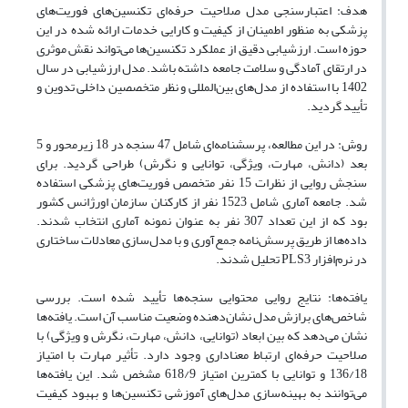
هدف: اعتبارسنجی مدل صلاحیت حرفه‌ای تکنسین‌های فوریت‌های
پزشکی به منظور اطمینان از کیفیت و کارایی خدمات ارائه شده در این
حوزه است. ارزشیابی دقیق از عملکرد تکنسین‌ها می‌تواند نقش موثری
در ارتقای آمادگی و سلامت جامعه داشته باشد. مدل ارزشیابی در سال
1402 با استفاده از مدل‌های بین‌المللی و نظر متخصصین داخلی تدوین و
تأیید گردید.
روش: در این مطالعه، پرسشنامه‌ای شامل 47 سنجه در 18 زیرمحور و 5
بعد (دانش، مهارت، ویژگی، توانایی و نگرش) طراحی گردید. برای
سنجش روایی از نظرات 15 نفر متخصص فوریت‌های پزشکی استفاده
شد. جامعه آماری شامل 1523 نفر از کارکنان سازمان اورژانس کشور
بود که از این تعداد 307 نفر به عنوان نمونه آماری انتخاب شدند.
داده‌ها از طریق پرسش‌نامه جمع‌آوری و با مدل‌سازی معادلات ساختاری
در نرم‌افزار PLS3 تحلیل شدند.
یافته‌ها: نتایج روایی محتوایی سنجه‌ها تأیید شده است. بررسی
شاخص‌های برازش مدل نشان‌دهنده وضعیت مناسب آن است. یافته‌ها
نشان می‌دهد که بین ابعاد (توانایی، دانش، مهارت، نگرش و ویژگی) با
صلاحیت حرفه‌ای ارتباط معناداری وجود دارد. تأثیر مهارت با امتیاز
136/18 و توانایی با کمترین امتیاز 618/9 مشخص شد. این یافته‌ها
می‌توانند به بهینه‌سازی مدل‌های آموزشی تکنسین‌ها و بهبود کیفیت