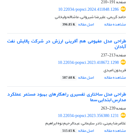
صفحه
191-210
10.22034/popsci.2024.411848.1286
حامد کریمی، علیرضا شیروانی، ماشااله ولیخانی
مشاهده مقاله
اصل مقاله
396.85 K
طراحی مدل مفهومی هم آفرینی ارزش در شرکت پالایش نفت
آبادان
صفحه
213-237
10.22034/popsci.2023.418672.1298
فریدون امیدی
مشاهده مقاله
اصل مقاله
587.68 K
طراحی مدل ساختاری تفسیری راهکارهای بهبود مستمر عملکرد
مدارس ابتدایی سما
صفحه
239-263
10.22034/popsci.2023.356380.1231
غلامرضا یمینی، نادر سلیمانی، عبدالرحیم نوه ابراهیم
مشاهده مقاله
اصل مقاله
515.65 K