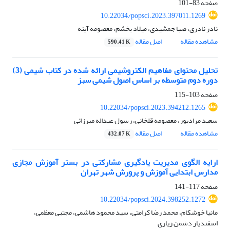
صفحه
83-101
10.22034/popsci.2023.397011.1269
نادر نادری، صبا جمشیدی، میلاد بخشم، معصومه آینه
مشاهده مقاله
اصل مقاله
590.41 K
تحلیل محتوای مفاهیم الکتروشیمی ارائه شده در کتاب شیمی (3)
دوره دوم متوسطه بر اساس اصول شیمی سبز
صفحه
103-115
10.22034/popsci.2023.394212.1265
سعید مرادپور، معصومه قلخانی، رسول عبداله میرزائی
مشاهده مقاله
اصل مقاله
432.07 K
ارایه الگوی مدیریت یادگیری مشارکتی در بستر آموزش مجازی
مدارس ابتدایی آموزش و پرورش شهر تهران
صفحه
117-141
10.22034/popsci.2024.398252.1272
مانیا خوشکام، محمد رضا کرامتی، سید محمود هاشمی، مجتبی معظمی،
اسفندیار دشمن زیاری