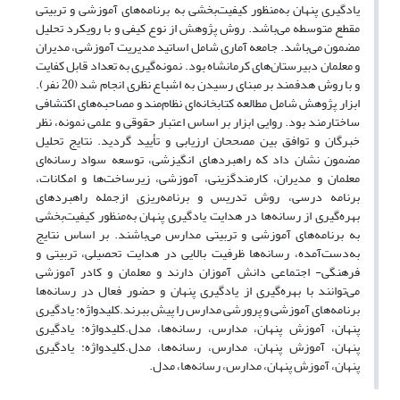
یادگیری پنهان به‌منظور کیفیت‌بخشی به برنامه‌های آموزشی و تربیتی
مقطع متوسطه می‌باشد. روش پژوهش از نوع کیفی و با رویکرد تحلیل
مضمون می‌باشد. جامعه آماری شامل اساتید مدیریت آموزشی، مدیران
و معلمان دبیرستان‌های کرمانشاه بود. نمونه‌گیری به تعداد قابل کفایت
و با روش هدفمند بر مبنای رسیدن به اشباع نظری انجام شد (20 نفر).
ابزار پژوهش شامل مطالعه کتابخانه‌ای نظام‌مند و مصاحبه‌های اکتشافی
ساختارمند بود. روایی ابزار بر اساس اعتبار حقوقی و علمی نمونه، نظر
خبرگان و توافق بین مصححان ارزیابی و تأیید گردید. نتایج تحلیل
مضمون نشان داد که راهبردهای انگیزشی، توسعه سواد رسانه‌ای
معلمان و مدیران، کارمندگزینی، آموزشی، زیرساخت‌ها و امکانات،
برنامه درسی، روش تدریس و برنامه‌ریزی ازجمله راهبردهای
بهره‌گیری از رسانه‌ها در هدایت یادگیری پنهان به‌منظور کیفیت‌بخشی
به برنامه‌های آموزشی و تربیتی مدارس می‌باشند. بر اساس نتایج
به‌دست‌آمده، رسانه‌ها ظرفیت بالایی در هدایت تحصیلی، تربیتی و
فرهنگی- اجتماعی دانش آموزان دارند و معلمان و کادر آموزشی
می‌توانند با بهره‌گیری از یادگیری پنهان و حضور فعال در رسانه‌ها
برنامه‌های آموزشی و پرورشی مدارس را پیش ببرند.کلیدواژه: یادگیری
پنهان، آموزش پنهان، مدارس، رسانه‌ها، مدل.کلیدواژه: یادگیری
پنهان، آموزش پنهان، مدارس، رسانه‌ها، مدل.کلیدواژه: یادگیری
پنهان، آموزش پنهان، مدارس، رسانه‌ها، مدل.