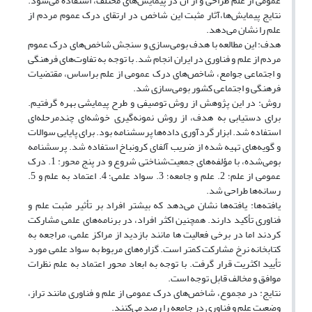
عمومی از علم طراحی و از آن در پیمایش‌های مختلف، استفاده می‌شود.
نتایج پیمایش‌ها،آثار مثبت این شاخص در ارتقای درک عموم مردم از
علم را نشان می‌دهد.
هدف: این مطالعه با هدف بومی‌سازی و سنجش شاخص‌های درک عموم
مردم از علم و فناوری در ایران انجام شد. با توجه به تفاوت‌های فرهنگی
و اجتماعی جوامع، شاخص‌های درک عمومی از علم براساس، مقتضیات
فرهنگی و اجتماعی کشور بومی‌سازی شد.
روش: در این پژوهش از روش توصیفی و طرح پیمایشی بهره گرفتیم.
برای دستیابی به هدف، از روش نمونه‌گیری خوشه‌ای چندمرحله‌ای
استفاده شد. ابزار گردآوری داده‌ها پرسشنامه بود. برای پایایی سوالات
و گویه‌های تهیه شده از ضریب آلفای کرونباخ استفاده شد. پرسشنامه
بومی‌شده، با مؤلفه‌های جمعیت‌شناختی شروع و در پنج محور: 1. درک
عمومی از علم؛ 2. علم و جامعه؛ 3. سواد علمی؛ 4. اعتماد به علم و 5.
رسانه‌ها طراحی شد.
یافته‌ها: یافته‌ها نشان می‌دهد که بیشتر افراد بر تأثیر مثبت علم و
فناوری تأکید دارند. همچنین اکثر افراد، در برنامه‌های علمی مشارکت
کردند اما در برخی فعالیت ها مانند بازدید از مراکز علمی، مراجعه به
کتابخانه نرخ مشارکت کمتر است. گزاره‌های مربوط به سواد علمی مورد
تأیید اکثریت قرار گرفت. با توجه به ابعاد محور اعتماد به علم نظرات
موافق و مخالف قابل توجه است.
نتایج: در مجموع، شاخص‌های درک عمومی از علم و فناوری مانند تراز،
وضعیت علم و فناوری در جامعه را رصد می‌کنند.