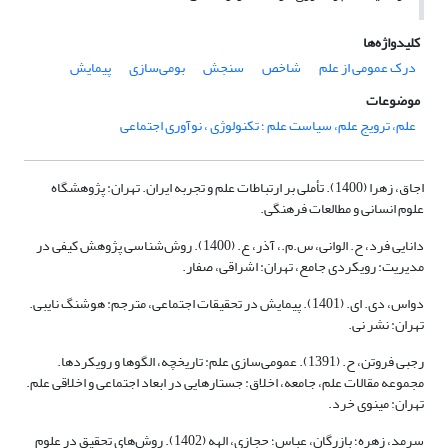
کلیدواژه‌ها
درک عمومی از علم
شاخص
سنجش
بومی‌سازی
پیمایش
موضوعات
علم، ترویج علم، سیاست علم ؛ تکنولوژی ، نوآوری اجتماعی
اجاق، زهرا (1400). تأملی بر ارتباطات علم و تجربه ایران. تهران: پژوهشگاه
علوم انسانی و مطالعات فرهنگی.
دانایی فرد، ح. الوانی، س.م.، آذر، ع. (1400). روش‌شناسی پژوهش کیفی در
مدیریت: رویکردی جامع، تهران: اشراقی، صفار.
دواس، دی. ای. (1401). پیمایش در تحقیقات اجتماعی، مترجم: هوشنگ نایبی.
تهران: نشر نی.
رجبی فروتن، ح. (1391). عمومی‌سازی علم: تاریخچه، الگوها و رویکردها.
مجموعه مقالات علم، جامعه، اخلاق: جستارهایی در ابعاد اجتماعی و اخلاقی علم.
تهران: مینوی خرد.
سرمد، زهره؛ بازرگان، عباس؛ حجازی، الهه (1402)‌. روش‌های تحقیق در علوم