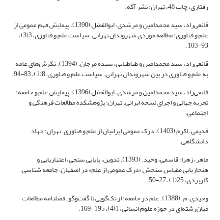
رفتاری، چاپ 48، تهران: نشر آگه.
قانعی‌راد، سید محمدامین و مرشدی، ابوالفضل (1390). پیمایش فهم عمومی از
علم و فناوری: مطالعه موردی شهروندان تهرانی. سیاست علم و فناوری، 3(3)،
93-103.
قانعی‌راد، سید محمدامین و طباطبایی، سیده مرجان. (1394). نگرش‌های عامه
به علم ‌و فناوری در بین شهروندان تهرانی. سیاست علم و فناوری، 8(1)، 83-94.
قانعی‌راد، سید محمدامین و مرشدی، ابوالفضل (1396). پیمایش علم و جامعه؛
تجربه جهانی و اجرای نسخه ایرانی. تهران: پژوهشکده مطالعات فرهنگی و
اجتماعی.
قدیمی، اکرم (1403). درک عمومی ایرانیان از علم و فناوری. تهران: جهاد
دانشگاهی.
ماهر، زهرا؛ قاسمی، وحید. (1393). تدوین، پایایی سنجی، اعتباریابی و
هنجاریابی مقیاس سنجش «درک عمومی از علم» در اصفهان. جامعه شناسی
کاربردی، 25(1)، 27-50.
وحیدی، م. (1388). علم در جامعه: از تک‌گویی تا گفت‌وگو. فصلنامه مطالعات
میان‌رشته‌ای در حوزه علوم انسانی، 1(4)، 195-169.