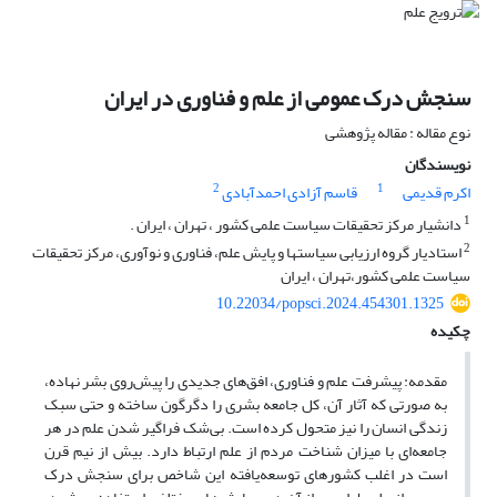
سنجش درک عمومی از علم و فناوری در ایران
نوع مقاله : مقاله پژوهشی
نویسندگان
2
1
اکرم قدیمی
قاسم آزادی احمدآبادی
1
دانشیار مرکز تحقیقات سیاست علمی کشور ، تهران ، ایران .
2
استادیار گروه ارزیابی سیاستها و پایش علم، فناوری و نوآوری، مرکز تحقیقات
سیاست علمی کشور،تهران ، ایران
10.22034/popsci.2024.454301.1325
چکیده
مقدمه: پیشرفت علم و فناوری، افق‌های جدیدی را پیش‌روی بشر نهاده،
به صورتی که آثار آن، کل جامعه بشری را دگرگون ساخته و حتی سبک
زندگی انسان را نیز متحول کرده است. بی‌شک فراگیر شدن علم در هر
جامعه‌ای با میزان شناخت مردم از علم ارتباط دارد. بیش از نیم قرن
است در اغلب کشورهای توسعه‌یافته این شاخص برای سنجش درک