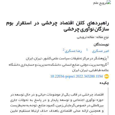
راهبردهای کلان اقتصاد چرخشی در استقرار بوم
سازگان نوآوری چرخشی
نوع مقاله : مقاله ترویجی
نویسندگان
2
1
امیر عسگری
رضا عسگری
1
پژوهشگر در مرکز تحقیقات سیاست علمی کشور، تهران، ایران
2
گروه مدیریت دولتی، منابع انسانی، دانشکده مدیریت و حسابداری دانشگاه
علامه طباطبایی، تهران، ایران
10.22034/popsci.2022.343200.1194
چکیده
اقتصاد چرخشی در قالب یکی از موضوعات حیاتی و در حال توسعه در
حوزه نوآوری اجتماعی و توسعه پایدار و در پاسخ به تحولات جاری
بین‌المللی در خصوص گرمایش زمین، کمبود منابع، توجه به محیط‌زیست
و همچنین ارائه مدلی اقتصادی باهدف حذف ارتباط مستقیم مابین