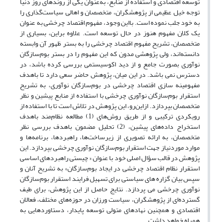
توسعه اقتصادی و استفاده از منابع، به‌عنوان‌ یکی از روندهای روز دنیا
توجه خیل عظیمی از پژوهشگران، متخصصان و اهالی سیاست‌گذاری را
به خود جلب نموده است. بااین وجود، مفهوم اقتصاد چرخشی به عنوان
یک کلان مفهوم هنوز در حال توسعه است. علاوه براین، بسیاری از
متخصصان، تشریح مفهوم اقتصاد چرخشی را به بستر ظهور آن وابسته
دانسته‌اند، ولی پژوهشی مدون که این مفهوم را در بستر بوم‌سازگان
نوآوری بصورت جامع و از دید اکوسیستمی بررسی کرده باشد، در
دسترس نمی باشد. در این میان، پژوهش حاضر سعی دارد تا باهدف
مفهومینه سازی اقتصاد چرخشی در بوم‌سازگان نوآوری، به تشریح
استقرار بوم‌سازگان نوآوری چرخشی با استفاده از منابع پیشین و نظر
متخصصان بپردازد. ازاین‌رو، این پژوهش در تلاش است تا با استفاده از
رویکردی ترکیبی و از طریق روش‌های (1) مطالعه نظام‌مند باهدف
استخراج داده‌های پیشین، (2) تحلیل مضمون باهدف بررسی نظر
متخصصان، به ارائه تصویری از زیرساخت‌ها، راهبردها، برنامه‌ها و
موارد موردنیاز جهت استقرار بوم‌سازگان نوآوری چرخشی بپردازد. این
پژوهش در قالب سؤال اصلی خود با عنوان « چیستی راهبردهای اساسی
استقرار نظام اقتصاد چرخشی در ایجاد بوم‌سازگان» به تشریح آنان و
سپس بیان گزاره های سیاستی برای تسهیل فرایند استقرار بوم‌سازگان
نوآوری چرخشی می پردازد. نتایج حاصل از این پژوهش، برای طیف
گسترده‌ای از پژوهشگران، سیاست ورزان در حوزه‌های مختلف، فعالان
اقتصادی و همچنین نهادهای متولی توسعه پایدار، دستاوردهایی به
همراه خواهد داشت.