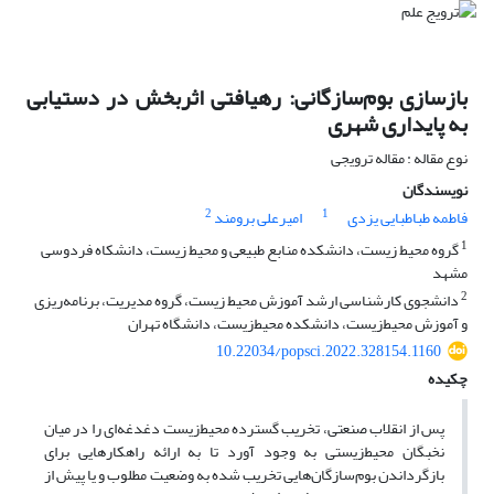
بازسازی بوم‌سازگانی: رهیافتی اثربخش در دستیابی
به پایداری شهری
نوع مقاله : مقاله ترویجی
نویسندگان
2
1
فاطمه طباطبایی یزدی
امیرعلی برومند
1
گروه محیط زیست، دانشکده منابع طبیعی و محیط زیست، دانشکاه فردوسی
مشهد
2
دانشجوی کارشناسی ارشد آموزش محیط زیست، گروه مدیریت، برنامه‌ریزی
و آموزش محیط‌زیست، دانشکده محیط‌زیست، دانشگاه تهران
10.22034/popsci.2022.328154.1160
چکیده
پس از انقلاب صنعتی، تخریب گسترده محیط‌زیست دغدغه‌ای را در میان
نخبگان محیط‌زیستی به وجود آورد تا به ارائه راهکارهایی برای
بازگرداندن بوم‌سازگان‌هایی تخریب شده به وضعیت مطلوب و یا پیش از