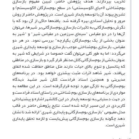
تخریب بپردازند. هدف پژوهش حاضر، تبیین مفهوم بازسازی
بوم‌شناختی (احیای اکوسیستمی) در سطح بوم‌سازگان (اکوسیستم) و
تشریح پیوند آن با توسعه پایدار شهری است. در پژوهش حاضر از روش
مرور و تحلیل اسنادی بهره گرفته شد. یافته‌ها حاکی از آن بود که با
نگرش بوم‌سازگانی به تاثیرات بازسازی بوم‌سازگانی بر شهر‌ها، می‌توان
آن‌ها را در دو مقیاس "سیمای سرزمین در مقیاس شهر" و "شهر به
عنوان بخشی از یک بوم‌سازگان یکپارچه" بررسی نمود. در هر دو
مقیاس، بازسازی بوم‌شناختی موجب بازسازی و توسعه پایداری شهری
می‌گردد؛ اما به طور کلی می‌توان گفت خصوصا در شرایطی که شهر به
عنوان بخشی از بوم‌سازگانی کلان مدنظر قرار گیرد و بازسازی در مناطقی
که پتانسیل و تنوع بالای حیات دارند مثل مناطق حفاظت شده اتفاق
بی‌افتد، شهر شاهد اثرات مثبت بیشتری خواهد بود. در برنامه‌های
مدیریتی و همچنین اسناد فرادست کلان شهر مشهد دیدگاه
بوم‌سازگانی به تازگی مورد توجه قرارگرفته است. در این مطالعه به
مواردی از برنامه‌های بازسازی بوم شناختی در راستای اسناد فرادست و
در جهت دستیابی به توسعه پایدار در این کلانشهر اشاره و پیشنهاداتی
کاربردی در این مسیر ارائه شده است. نتایج پژوهش حاضر در قالب
مدل مفهومی "بازسازی بوم‌سازگانی و پایداری شهری" ارائه شد تا نشان
‌دهد چگونه بازسازی بوم‌سازگانی پیش‌بایست و لازمه تحقق پایداری
شهری است.