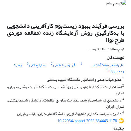
بررسی فرآیند بهبود زیست‌بوم کارآفرینی دانشجویی
با به‌کارگیری روش آزمایشگاه زنده (مطالعه موردی
طرح نوا)
نوع مقاله : مقاله ترویجی
نویسندگان
3
2
1
علی اصغر سعدآبادی
فرنوش اعلامی
سارا پناهی
زهره
4
رحیمی راد
1
عضو هیات علمی و استادیار دانشگاه شهید بهشتی
2
استادیار، دانشکده علوم تربیتی و روانشناسی، دانشگاه شهید بهشتی، تهران،
ایران
3
دانشجوی کارشناسی ارشد، مدیریت فناوری اطلاعات، دانشگاه شهید بهشتی،
تهران، ایران
4
دکتری، سیاست گذاری علم و فناوری، دانشگاه مازندران، بابلسر، ایران
10.22034/popsci.2022.334443.1178
چکیده