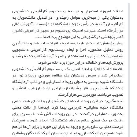
هدف: امروزه استقرار و توسعه زیست‌بوم کارآفرینی دانشجویی
به‌عنوان یکی از مهم‌ترین عوامل زمینه‌ای، در تبدیل دانشجویان به
کارآفرینان آینده، در رأس توجه دانشگاه‌ها و مؤسسات آموزش عالی
قرارگرفته است. علیرغم اهمیت این مفهوم در سپهر کارآفرینی کشور،
کمتر پژوهشی در کشورمان به این موضوع پرداخته است.
روش پژوهش: نخست از طریق مصاحبه با افراد صاحب‌نظر و به‌کارگیری
روش تحلیل مضمون، اجزا و ابعاد زیست‌بوم کارآفرینی دانشجویی
شناسایی‌شده، سپس با استفاده از راهبرد آزمایشگاه زنده به رشد و
پرورش ایده‌های خلاقانه در این حوزه پرداخته می‌شود.
یافته‌ها: ابتدا اجزا و ابعاد اصلی یک زیست‌بوم کارآفرینی دانشجویی
استخراج شد و سپس به‌عنوان یک مطالعه موردی، رویداد نوآ در
دانشگاه شهید بهشتی به‌عنوان رویداد استارتاپی و در قالب آزمایشگاه
زنده که شامل چهار فاز چشم‌انداز، طراحی اولیه، ارزیابی، انتشار و
تصویب می‌باشد، موردبررسی قرار گرفت.
نتیجه‌گیری: در این رویداد ایده‌های دانشجویان و اعضای هیئت‌علمی
دانشگاه جنبه عملیاتی- کاربردی پیدا کرد، ایده‌ها از حالت ذهنی
به‌صورت عملیاتی درآمدند. در این رویداد تلاش شد تا بستری برای
رقابت در یک فضای سالم بین شرکت‌کنندگان ایجاد شود و همچنین
فرصت عملیاتی سازی طرح و ورود به بازار این حوزه را برای آن‌ها فراهم
شود. همچنین شبکه‌سازی و ایجاد ارتباط میان شرکت‌کنندگان و فعالین