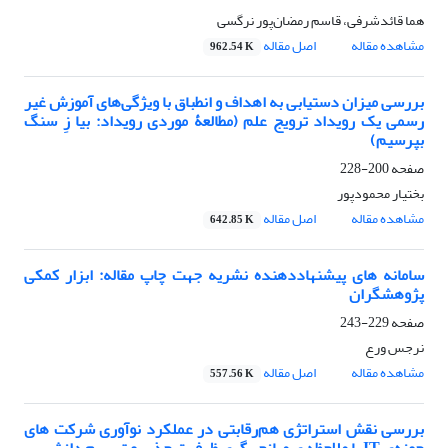
هما قائدشرفی، قاسم رمضان‌پور نرگسی
مشاهده مقاله
اصل مقاله
962.54 K
بررسی میزان دستیابی به اهداف و انطباق با ویژگی‌های آموزش غیر
رسمی یک رویداد ترویج علم (مطالعۀ موردی رویداد: بیا زِ سنگ
بپرسیم)
صفحه
200-228
بختیار محمودپور
مشاهده مقاله
اصل مقاله
642.85 K
سامانه های پیشنهاددهنده نشریه جهت چاپ مقاله: ابزار کمکی
پژوهشگران
صفحه
229-243
نرجس ورع
مشاهده مقاله
اصل مقاله
557.56 K
بررسی نقش استراتژی هم‌رقابتی در عملکرد نوآوری شرکت های