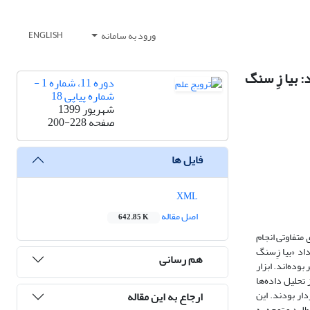
ورود به سامانه
ENGLISH
 بیا زِ سنگ
دوره 11، شماره 1 -
شماره پیاپی 18
شهریور 1399
صفحه
200-228
فایل ها
XML
اصل مقاله
642.85 K
متفاوتی انجام
اد «بیا زِسنگ
هم رسانی
 غیر رسمی انجام گرفته است. جامعه آماری این پژوهش شامل تمامی افراد بالای 20 سال است که از رویداد بازدید کرده‌اند و برابر با 53 نفر بوده‌اند. ابزار
از تحلیل داده‌ها
ش غیر رسمی برخوردار بودند. این
ارجاع به این مقاله
طلبد و توجه به