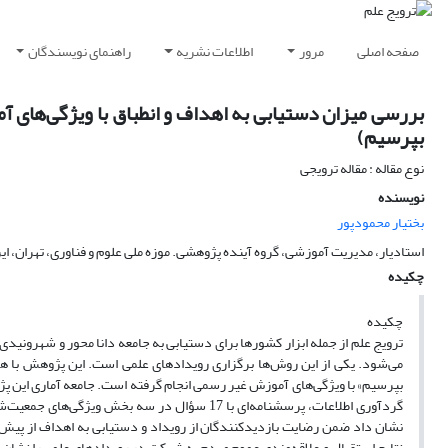
صفحه اصلی
مرور
اطلاعات نشریه
راهنمای نویسندگان
بررسی میزان دستیابی به اهداف و انطباق با ویژگی‌های آ
بپرسیم)
نوع مقاله : مقاله ترویجی
نویسنده
بختیار محمودپور
استادیار، مدیریت آموزشی، گروه آینده پژوهشی. موزه ملی علوم و فناوری، تهران، ای
چکیده
چکیده
ترویج علم از جمله ابزار کشورها برای دستیابی به جامعه دانا محور و شهرونیدی
می‌شود. یکی از این روش‌ها برگزاری رویدادهای علمی است. این پژوهش با ه
گردآوری اطلاعات، پرسشنامه‌ای با 17 سؤال در سه
نتایج استقبال و علاقه‌مندی عموم مردم به شرکت در رویدادهای علمی را نشان می‌