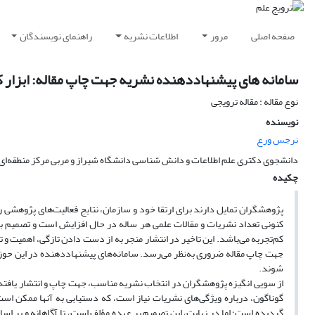
صفحه اصلی
مرور
اطلاعات نشریه
راهنمای نویسندگان
سامانه های پیشنهاددهنده نشریه جهت چاپ مقاله: ابزار
نوع مقاله : مقاله ترویجی
نویسنده
نرجس ورع
دانشجوی دکتری علم اطلاعات و دانش شناسی دانشگاه شیراز و مربی مرکز منطقه‌ای ا
چکیده
پژوهشگران تمایل دارند برای ارتقا خود و سازمان، نتایج فعالیت‌های پژوهشی را 
کنونی تعداد نشریات و مقالات علمی هر ساله در حال افزایش است و تصمیم برا
کم‌تجربه می‌باشد. این تاخیر در انتشار منجر به از دست دادن تازگی، اهمیت و 
جهت چاپ مقاله ضروری به‌نظر می‌رسد. سامانه‌های پیشنهاددهنده در این حوزه
شوند.
از سویی انگیزه پژوهشگران در انتخاب نشریه مناسب، جهت چاپ و انتشار یافته‌ها
گوناگون، درباره ویژگی‌های نشریات نیاز است، که دستیابی به آنها ممکن اس
گردیده است؛ اما در نهایت، این تصمیم بر عهده مؤلف است، تا آگاهانه و بر اسا