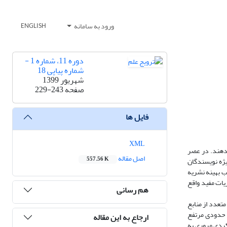
ورود به سامانه
ENGLISH
دوره 11، شماره 1 -
شماره پیاپی 18
شهریور 1399
صفحه
229-243
فایل ها
XML
ر دهند. در عصر
اصل مقاله
557.56 K
یژه نویسندگان
اب بهینه نشریه
یات مفید واقع
هم رسانی
تعدد از منابع
ا حدودی مرتفع
ارجاع به این مقاله
یکردی مروری به