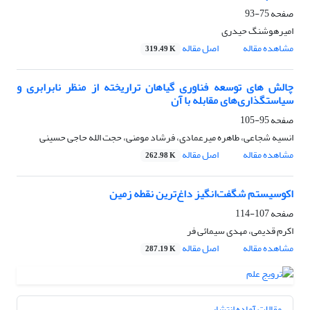
صفحه
75-93
امیرهوشنگ حیدری
مشاهده مقاله
اصل مقاله
319.49 K
چالش‏ های توسعه فناوری گیاهان تراریخته از منظر نابرابری و
سیاستگذاری‌های مقابله با آن
صفحه
95-105
انسیه شجاعی، طاهره میرعمادی، فرشاد مومنی، حجت الله حاجی حسینی
مشاهده مقاله
اصل مقاله
262.98 K
اکوسیستم شگفت‌انگیز داغ‌ترین نقطه زمین
صفحه
107-114
اکرم قدیمی، مهدی سیمائی فر
مشاهده مقاله
اصل مقاله
287.19 K
مقالات آماده انتشار