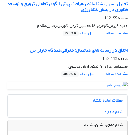
تحلیل آسیب‏ شناسانه رهیافت پیش‏ الگوی تعاملی ترویج و توسعه
فناوری در بخش کشاورزی
صفحه
99-112
حمید کریمی‏ گوغری، غلامحسین کرمی، کورش رضایی ‌مقدم
مشاهده مقاله
اصل مقاله
279.3 K
اخلاق در رسانه های دیجیتال: معرفی دیدگاه چارلز اس
صفحه
113-130
محمدامین برادران نیکو، آرش موسوی
مشاهده مقاله
اصل مقاله
306.36 K
مقالات آماده انتشار
شماره جاری
شماره‌های پیشین نشریه