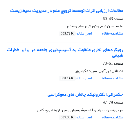
مطالعات ارزیابی اثرات توسعه: ترویج علم در مدیریت محیط‌ زیست
صفحه
43-60
غلامحسین کرمی، کورش رضایی مقدم
مشاهده مقاله
اصل مقاله
309.72 K
رویکردهای نظری متفاوت به آسیب‌پذیری جامعه در برابر خطرات
طبیعی
صفحه
61-78
مصطفی مهرآئین، سپیده کیانپور
مشاهده مقاله
اصل مقاله
380.14 K
حکمرانی الکترونیک، چالش های دموکراسی
صفحه
79-97
مهدی نصراصفهانی، قاسم شهسواری، مهربان هادی پیکانی
مشاهده مقاله
اصل مقاله
337.33 K