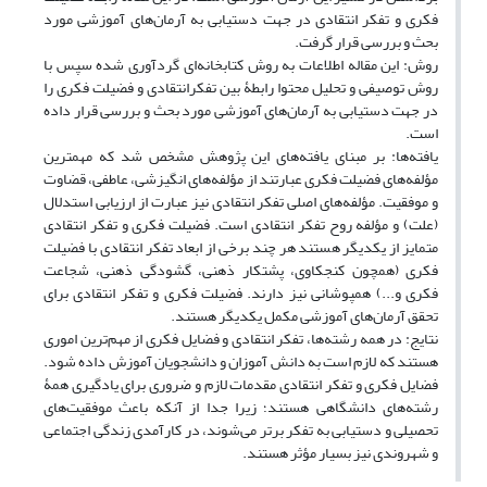
فکری و تفکر انتقادی در جهت دستیابی به آرمان‌های آموزشی مورد
بحث و بررسی قرار گرفت.
روش: این مقاله اطلاعات به روش کتابخانه‌ای گردآوری شده سپس با
روش توصیفی و تحلیل محتوا رابطۀ بین تفکرانتقادی و فضیلت فکری را
در جهت دستیابی به آرمان‌های آموزشی مورد بحث و بررسی قرار داده
است.
یافته‌ها: بر مبنای یافته‌های این پژوهش مشخص شد که مهمترین
مؤلفه‌های فضیلت فکری عبارتند از مؤلفه‌های انگیزشی، عاطفی، قضاوت
و موفقیت. مؤلفه‌های اصلی تفکر انتقادی نیز عبارت از ارزیابی استدلال
(علت) و مؤلفه روح تفکر انتقادی است. فضیلت فکری و تفکر انتقادی
متمایز از یکدیگر هستند هر چند برخی از ابعاد تفکر انتقادی با فضیلت
فکری (همچون کنجکاوی، پشتکار ذهنی، گشودگی ذهنی، شجاعت
فکری و...) همپوشانی نیز دارند. فضیلت فکری و تفکر انتقادی برای
تحقق آرمان‌های آموزشی مکمل یکدیگر هستند.
نتایج: در همه رشته‌ها، تفکر انتقادی و فضایل فکری از مهم‌ترین اموری
هستند که لازم است به دانش آموزان و دانشجویان آموزش داده شود.
فضایل فکری و تفکر انتقادی مقدمات لازم و ضروری برای یادگیری همۀ
رشته‌های دانشگاهی هستند؛ زیرا جدا از آنکه باعث موفقیت‌های
تحصیلی و دستیابی به تفکر برتر می‌شوند، در کارآمدی زندگی اجتماعی
و شهروندی نیز بسیار مؤثر هستند.