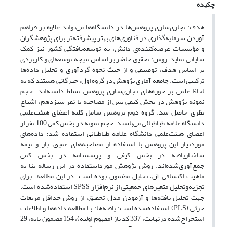
چکیده
هدف: تجاری‌سازی پژوهش‌ها در دانشگاه‌ها می‌تواند علاوه بر فراهم
آوردن سرمایه‌گذاری در فناوری‌های بهتر پیشرفته‌تر برای پژوهشگران
و مؤسسات عرضه‌کننده‌ی دانش، به توسعه‌یافتگی کشور نیز کمک
شایانی نماید. روش: تحقیق حاضر بر اساس نتیجه توسعه‌ای و کاربردی
بر اساس هدف، توصیفی و از حیث نحوه گردآوری و تحلیل داده‌ها
ترکیبی است. جامعه آماری پژوهش در گروه اول، خبرگانی هستند که به
لحاظ علمی بر حوزه‌های تجاری‌سازی پژوهش تسلط داشته‌اند. حجم
نمونه پژوهش در بخش کیفی پس از مصاحبه با نفر سیزدهم، اشباع
نظری حاصل شد. گروه دوم پژوهش شامل کلیه اعضای هیئت‌علمی
دانشگاه علامه طباطبائی می‌باشند. حجم نمونه در بخش کمی 100 نفر از
اعضای هیئت‌علمی دانشگاه علامه طباطبائی استفاده شد؛ داده‌های
موردنیاز این پژوهش با استفاده از مصاحبه‌های عمیق، باز و نیمه
ساختاریافته در بخش کیفی و پرسشنامه در بخش کمی
جمع‌آوری‌شده‌اند. روش پژوهش مورداستفاده در این رساله بنا به
ماهیت اکتشافی آن، تحلیل مضمون بوده است. در این مطالعه، برای
تجزیه‌وتحلیل متغیرهای جمعیتی از نرم‌افزار SPSS استفاده‌شده است.
جهت تحلیل یافته‌ها و آزمودن مدل تحقیق، از روش حداقل مربعات
جزئی (PLS) استفاده‌شده ‌است؛ یافته‌ها: بـا مطالعه داده‌ها و اطلاعات
استخراج‌شده درنهایت، 337 کد باز (مفهوم اولیه)، 154 مضمون پایه، 29