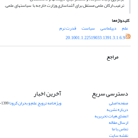
ترغیب ارکان علمی مستقل برای آشناسازی وزارت خارجه با سیاستهای علمی.
کلیدواژه‌ها
علم
دیپلماسی
سیاست
قدرت نرم
20.1001.1.22519033.1391.3.1.6.9
مراجع
دسترسی سریع
آخرین اخبار
صفحه اصلی
ویژه‌نامه ترویج علم و بحران کرونا
1399-04-01
درباره نشریه
اعضای هیات تحریریه
ارسال مقاله
تماس با ما
نقشه سایت