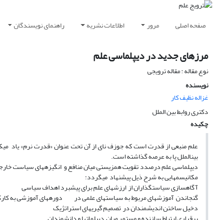
صفحه اصلی
مرور
اطلاعات نشریه
راهنمای نویسندگان
مرزهای جدید در دیپلماسی علم
نوع مقاله : مقاله ترویجی
نویسنده
غزاله نظیف کار
دکتری روابط بین الملل
چکیده
علم منبعی از قدرت است که جوزف نای از آن تحت عنوان «قدرت نرم» یاد میکند
بینالملل پا به عرصه گذاشته است.
دیپلماسی علم درصدد تقویت همزیستی میان منافع و انگیزههای سیاست خارجی با
مکانیسمهایی به شرح ذیل پیشنهاد میگردد:
آ گاهسازی سیاستگذاران از ارزشهای علم برای پیشبرد اهداف سیاسی
گنجاندن آموزشهای مربوط به سیاستهای علمی در دورههای آموزشی به کارکن
دخیل ساختن اندیشمندان در تصمیم گیریهای استراتژیک
برقراری ارتباط سازنده و مستمر میان دیپلماتها و دانشمندان