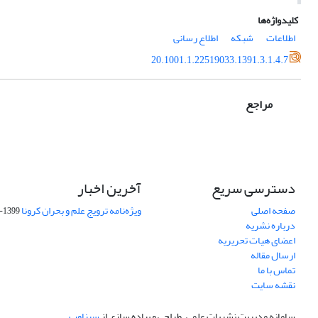
کلیدواژه‌ها
اطلاعات
شبکه
اطلاع رسانی
20.1001.1.22519033.1391.3.1.4.7
مراجع
دسترسی سریع
آخرین اخبار
صفحه اصلی
ویژه‌نامه ترویج علم و بحران کرونا
1399-04-01
درباره نشریه
اعضای هیات تحریریه
ارسال مقاله
تماس با ما
نقشه سایت
سامانه مدیریت نشریات علمی.
طراحی و پیاده سازی از
سیناوب