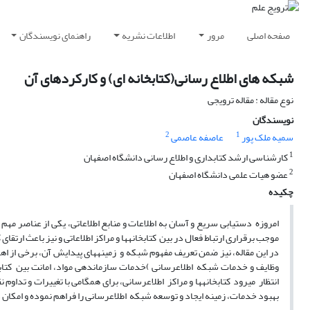
صفحه اصلی
مرور
اطلاعات نشریه
راهنمای نویسندگان
شبکه های اطلاع رسانی(کتابخانه ای) و کارکردهای آن
نوع مقاله : مقاله ترویجی
نویسندگان
2
1
سمیه ملک پور
عاصفه عاصمی
1
کارشناسی ارشد کتابداری و اطلاع رسانی دانشگاه اصفهان
2
عضو هیات علمی دانشگاه اصفهان
چکیده
امروزه دستیابی سریع و آسان به اطلاعات و منابع اطلاعاتی، یکی از عناصر مهم 
موجب برقراری ارتباط فعال در بین کتابخانهها و مراکز اطلاعاتی و نیز باعث ار
در این مقاله، نیز ضمن تعریف مفهوم شبکه و زمینههای پیدایش آن، برخی از اهدا
وظایف و خدمات شبکه اطلاعرسانی )خدمات سازماندهی مواد، امانت بین کتابخا
انتظار میرود کتابخانهها و مراکز اطلاعرسانی، برای همگامی با تغییرات و تداوم 
بهبود خدمات، زمینه ایجاد و توسعه شبکه اطلاعرسانی را فراهم نموده و امکان 