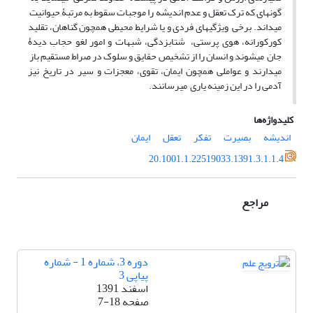
گونهای که ترک تعقل و عدم اندیشه را موجبات سقوط به مرتبۀ حیوانیت
میداند. برخی ویژگیهای فردی و یا شرایط محیطی همچون گناهان، تقلید
کورکورانه، هوی پرستی، شتابزدگی، شبهات و امور لغو حجاب دیدۀ
جان میشوند و انسان را از تشخیص حقایق و سلوک در صراط مستقیم باز
میدارند و عواملی همچون ایمان، تقوی، معجزات و سیر در تاریخ نیز
آدمی را در این زمینه یاری میرسانند.
کلیدواژه‌ها
اندیشه
بصیرت
تفکر
تعقل
ایمان
20.1001.1.22519033.1391.3.1.1.4
مراجع
دوره 3، شماره 1 - شماره
پیاپی 3
اسفند 1391
صفحه
7-18