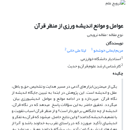
عوامل و موانع اندیشه ورزی از منظر قرآن
نوع مقاله : مقاله ترویجی
نویسندگان
2
1
مریم ایمانی خوشخو
لیلا علی خانی
1
استادیار دانشگاه خوارزمی
2
کارشناس ارشد علوم قرآن و حدیث
چکیده
یکی از مهمترین ابزارهای آدمی در مسیر هدایت و تشخیص حق و باطل،
عقل و اندیشه است. این پژوهش در ابتدا به تبیین جایگاه اندیشه از
نگاه قرآن میپردازد و در ادامه موانع و عوامل اندیشهورزی بیان
میگردد. تحقیق حاضر به این سؤالات پاسخ میدهد که در نگاه قرآن،
اندیشه از چه جایگاهی برخوردار است؟ و از منظر قرآن اسباب تقویت و
یا تضعیف اندیشه کدامند؟ و این نتایج حاصل میشود که قرآن به تفکر و
اندیشهای تأ کید میورزد که در راستای تقرب به خداوند باشد و آنرا از
معیارهای ارزش و کرامت آدمی در پیشگاه خداوند معرفی مینماید به