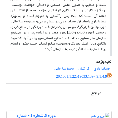
شده و منطبق با اصول علمی، انسانی و اخلاقی خواهند توانست؛
برانگیزه، کارآیی و عملکرد کاری کارکنان بی فزاید. هدف از انتشار این
مقاله آن است؛ که ابتدا پس ازآشنایی با مفهوم فساد
و به ویژه
فساداداری وابعاد آن
، فساد اداری در سطح فردی و مجموعه سازمانی،
مورد واکاوی قرار گرفته و سپس رفتارهای فساد برانگیز در سطح فردی
و جمعی را مورد تجزیه و تحلیل قرار دهد؛ و در ادامه پس از بررسی نوع
سازمان­ ها و سطوح مختلف فساد منابع انسانی موجوددر آن­ها، اقدام به
واکاوی دلایل اصلی تحریک و وسوسه منابع انسانی جهت حضور و انجام
برنامه ­های فساد انگیزدرمحیط سازمانی گردد.
کلیدواژه‌ها
فساد اداری
کارکنان
محیط سازمانی
20.1001.1.22519033.1397.9.1.4.9
مراجع
دوره 9، شماره 1 - شماره