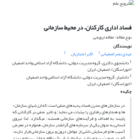
فساد اداری کارکنان، در محیط سازمانی
نوع مقاله : مقاله ترویجی
نویسندگان
2
1
مهدی نصر اصفهانی
اکبر اعتباریان
1
دانشجوی دکتری، گروه مدیریت دولتی، دانشگاه آزاد اسلامی واحد اصفهان
(خوراسگان)، اصفهان، ایران
2
دانشیار، گروه مدیریت دولتی، دانشگاه آزاد اسلامی واحد اصفهان
(خوراسگان)، اصفهان، ایران
چکیده
در سازمان ­های مدرن فساد پدیده­ای منفی است؛ که ارزش­های سازمان­
ها و هنجارهای رفتاری را بیثبات می ­نماید­؛ و تاثیر منفی بر کارکنانی که
پایبند به اهداف و فرآیند­های سازمانی­ هستند؛ می­گذارد. لذا نیروی
انسانی به عنوان یکی از سرمایه­ های گرانقدر سازمان
، همواره در معرض
آسیب­ ها و فرسایش ناشی از عوامل درون و برون سازمانی قرار دارند؛
که در صورت برخورداری سازمان­ها، از یک نظام حمایتیِ برنامه ­ریزی