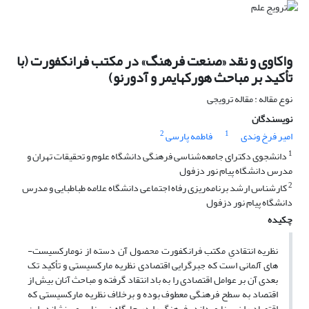
واکاوی و نقد «صنعت فرهنگ» در مکتب فرانکفورت (با
تأکید بر مباحث هورکهایمر و آدورنو)
نوع مقاله : مقاله ترویجی
نویسندگان
2
1
امیر فرخ وندی
فاطمه پارسی
1
دانشجوی دکترای جامعه‌شناسی فرهنگی دانشگاه علوم و تحقیقات تهران و
مدرس دانشگاه پیام نور دزفول
2
کارشناس ارشد برنامه‌ریزی رفاه اجتماعی دانشگاه علامه طباطبایی و مدرس
دانشگاه پیام نور دزفول
چکیده
نظریه انتقادیِ مکتب فرانکفورت محصول آن دسته از نومارکسیست­
های آلمانی است که جبرگرایی اقتصادی نظریه مارکسیستی و تأکید تک
بعدی آن بر عوامل اقتصادی را به باد انتقاد گرفته و مباحث آنان بیش از
اقتصاد به سطح فرهنگی معطوف بوده و برخلاف نظریه مارکسیستی که
اقتصاد را زیربنا می­داند، فرهنگ را در جایگاه زیربنایی می­ نشاند. این