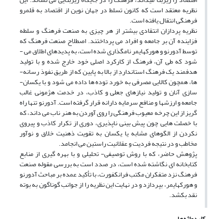
نظریه معتقد است که کانون تسلط در جهان نوین از اقتصاد به قلمرو
فرهنگی انتقال یافته است.
نظریه ­پردازان انتقادی بیشتر از هر چیزی به صنعت فرهنگ و سلطه
فزاینده آن بر جامعه و افراد می ­پرداختند. اصطلاح صنعت فرهنگ که
توسط آدورنو و هورکهایمر نام­گذاری شده است، به پدیده­ای اطلاق می ­
شود که طی آن، فرهنگ از کارکرد اصلی خود خارج شده و با تولید
هدفمند یک فرهنگ استانداردِ از بالا به پایین که از طریق نفوذ رسانه­
ها، همچون کالایی مصرفی به خورد توده ­ها داده می ­شود و با یکسان­
سازی آنان و تولید نیازهای جعلی و کاذب، در خدمت هژمونی غالب
جامعه و ارزش­ها و منافع سرمایه ­دارانه قرار گرفته است. آدورنو تنها راه
گریز از این چرخه معیوب فرهنگی را روی آوردن به هنر ناب می ­داند، که
با خصلت ­هایی چون پیش ­بینی ­ناپذیری، دوری از تکرار کاذب و پیروی
نکردن از الگوهای مشابه یا یکسان به تقویت ذهنیت خلاق و نوآور
مخاطب و در نتیجه فردیت و عقلانیت راستین می ­انجامد.
پژوهش حاضر، که با روش توصیفی- تحلیلی و با بهره­ گیری از منابع
کتابخانه ­ای نگاشته شده است، در صدد است به بررسی مقوله صنعت
فرهنگ نزد متفکران مکتب فرانکفورت، با تأکید عمده بر مباحث آدورنو
و هورکهایمر، بپردازد و در نهایت این نظریه را از جوانب گوناگون به بوته
نقد بکشد.
کلیدواژه‌ها