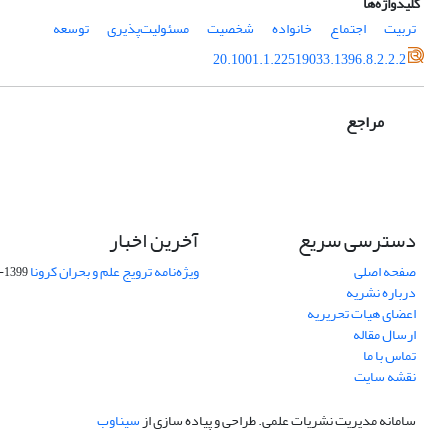
کلیدواژه‌ها
تربیت
اجتماع
خانواده
شخصیت
مسئولیت‌پذیری
توسعه
20.1001.1.22519033.1396.8.2.2.2
مراجع
دسترسی سریع
آخرین اخبار
صفحه اصلی
ویژه‌نامه ترویج علم و بحران کرونا
1399-04-01
درباره نشریه
اعضای هیات تحریریه
ارسال مقاله
تماس با ما
نقشه سایت
سامانه مدیریت نشریات علمی.
طراحی و پیاده سازی از
سیناوب