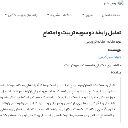
صفحه اصلی
مرور
اطلاعات نشریه
راهنمای نویسندگان
تحلیل رابطه دو سویه تربیت و اجتماع
نوع مقاله : مقاله ترویجی
نویسنده
جواد شیرکرمی
دانشجوی دکترای فلسفه تعلیم و تربیت
چکیده
شکی نیست که انسان موجودی اجتماعی است و منشأ نهادهای مختلف بوده و است و د
مطلوب از تربیت بپردازد و سپس نسبت به تبلیغ و اجرای آن اقدام کند. تحقیق حاض
حوزه نقش خانواده و حکومت در تربیت، رابطة شخصیت و اجتماع، نقش شیوه‌ها
شناختی، نگرشی، رفتاری، ارتباطی و مهارتی و ... را شامل می‌شود، می‌تواند 
قانون‌گریزی و کاهش کیفیت و کارایی خواهد انجامید. بنابراین، نقش رویه‌های
برنامه‌های اصلاحی در سطوح متفاوت (سنی، تحصیلی و شغلی) و جذب مشارکت‌ها (