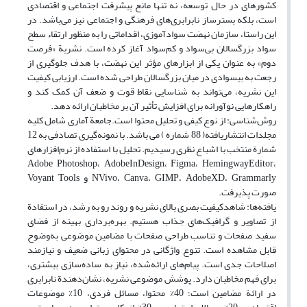
کشورهای در حال توسعه، نه تنها مانع پیشرفت اجتماعی و اقتصادی
است، بلکه بسترساز نابرابری‌های فرهنگی و اجتماعی نیز می‌باشد. در
این راستا، سازمان نهضت سوادآموزی، اقداماتی را به منظور ارتقاء سطح
سواد بزرگسالان بی‌سواد و کم‌سواد آغاز کرده است. نشریة «فرصت
دوم» به عنوان یکی از ابزارهای مؤثر این نهضت، با هدف جلوگیری از
رجعت به بیسوادی در میان بزرگسالان طراحی شده است. ارزیابی کیفیت
این نشریه، می‌تواند به شناسایی نقاط قوت و ضعف آن کمک کند و
راهکارهایی نوآورانه برای افزایش تأثیر آن بر مخاطبان ارائه دهد.
روش‌شناسی: از نوع کیفی و تحلیل محتوا است.جامعة آماری شامل کلیه
مجلدات انتشاریافته( 88 شماره ) می باشد. با نمونه‌گیری تصادفی به 12
شمارة منتخب با اشباع نظری رسیدیم. تحلیل با استفاده از نرم‌افزارهای
Adobe Photoshop، AdobeInDesign، Figma، HemingwayEditor،
NVivo، Canva، GIMP، AdobeXD، Grammarly و Voyant Tools
صورت پذیرفت.
یافته‌ها: شاهدکیفیت بصری بالای نشریه و روند رو به رشد، در استفادة
از تصاویر و گرافیک‌های جذاب هستیم. بهره‌برداری بهینه از فضای
سفید صفحات و تناسب طراحی صفحات با مضامین موضوعی به‌وضوح
قابل مشاهده است. تنوع واژگانی در محتوای زبانی ضعیف و نیازمند
اصلاحات جدی است. پیام‌های ارائه‌شده، نیاز به ساده‌سازی بیشتری،
برای فهم مخاطبان دارد. پوشش موضوعی نشریه، نشان‌دهندة نابرابری
در ارائة مضامین است؛ 40% محتوا، مسائل فردی، 10% موضوعات