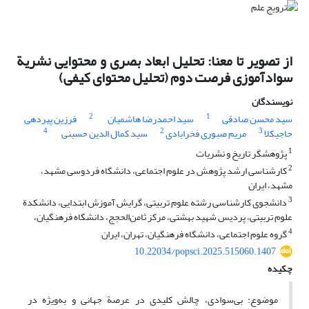
از تصویر تا معنا: تحلیل ابعاد بصری و محتوایی نشریة
سواد‌‌آموزی فرصت دوم (تحلیل محتوای کیفی)
نویسندگان
2
1
سید محسن صادقی
سید احمدرضا هاشمیان
فرزین پیردهی
4
2
3
حاجیکلا
مریم صبوری فخرابادی
سید کمال الدین حسینی
1
پژوهشگر تاریخ و نشریات
2
کارشناسی ارشد پژوهش در علوم اجتماعی، دانشگاه فردوسی مشهد،
مشهد، ایران
3
دانشجوی کارشناسی رشته علوم تربیتی، گرایش آموزش ابتدایی، دانشکدة
علوم تربیتی، پردیس شهید بهشتی، مرکز ثامن‌الحجج، دانشگاه فرهنگیان،
4
گروه علوم اجتماعی، دانشگاه فرهنگیان، تهران، ایران
10.22034/popsci.2025.515060.1407
چکیده
موضوع: بی‌سوادی، چالش‌ کلیدی در عرصة جهانی و به‌ویژه در