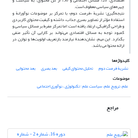
اقتصادی، 20% مسائل اجتماعی و 30% از کل محتوای، به سیاست و
چهره‌های سیاسی معطوف است.
نتیجه‌گیری: نشریة «فرصت دوم» با تمرکز بر موضوعات نوآورانة و
استفادة مؤثر از تصاویر بصری جذاب، داشته و کیفیت محتوای کاربردی
و طراحی گرافیکی، ارتقاء یافته است؛ اما تمرکز مفرط بر مسائل سیاسی و
کمبود توجه به مسائل اقتصادی می‌تواند بر کارایی آن تأثیر منفی
بگذارد. این مهم، نشان‌دهندة نیازمند بازتعریف اولویت‌ها و توازن در
ارائه محتوا می باشد.
کلیدواژه‌ها
نشریة فرصت دوم
تحلیل محتوای کیفی
بعد بصری
بعد محتوایی
موضوعات
علم، ترویج علم، سیاست علم ؛ تکنولوژی ، نوآوری اجتماعی
مراجع
دوره 16، شماره 2 - شماره