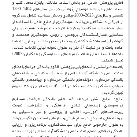
آماری پژوهش، شامل دو بخش اسناد، مقالات، پایان‌نامه‌ها، کتب و
اسناد علمی مرتبط با موضوع پژوهش در بین سال‌های 1404-1390
شمسی و سال‌های 2025-2000 میلادی و بخش مصاحبه شامل سه گروه
از خبرگان دانشگاهی می‌باشد. نمونه‌گیری از منابع علمی با استفاده از
روش هدفمند و همگام با رویکرد فراترکیب انجام شد. همچنین، برای
شناسایی مشارکت‌کنندگان پژوهش از روش نمونه‌گیری هدفمند و
گلوله‌برفی استفاده شد که این روند تا رسیدن به اشباع نظری داده‌ها
ادامه یافت و در نهایت 17 نفر به عنوان نمونه نهایی انتخاب شدند.
داده‌ها با استفاده از رهیافت 7 مرحله‌ای سندلوسکی و همکاران (2007)
تحلیل شدند.
یافته‌ها: براساس یافته‌های این پژوهش، الگوی بالندگی حرفه‌ای اعضای
هیئت علمی دانشگاه آزاد اسلامی از سه مؤلفه کلیدی «پیشایندهای
بالندگی حرفه‌ای»، «مؤلفه‌های بالندگی حرفه‌ای» و «پیامدهای بالندگی
حرفه‌ای» تشکیل شده است که در قالب ۱۴ مقوله فرعی و ۷۸ مفهوم
تبیین گردید.
نتایج:. نتایج نشان می‌دهد که تحقق بالندگی حرفه‌ای مستلزم
فراهم‌سازی زمینه‌های نهادی، فرهنگی و انگیزشی، تقویت
زیرساخت‌های آموزشی، اخلاقی و پژوهشی و نیز دستیابی به
بروندادهای راهبردی در سطح فردی و سازمانی است. این الگو می‌تواند
به عنوان چارچوبی جامع برای سیاست‌گذاری، برنامه‌ریزی و ارزیابی
بالندگی حرفه‌ای اعضای هیئت علمی دانشگاه آزاد اسلامی مورد استفاده