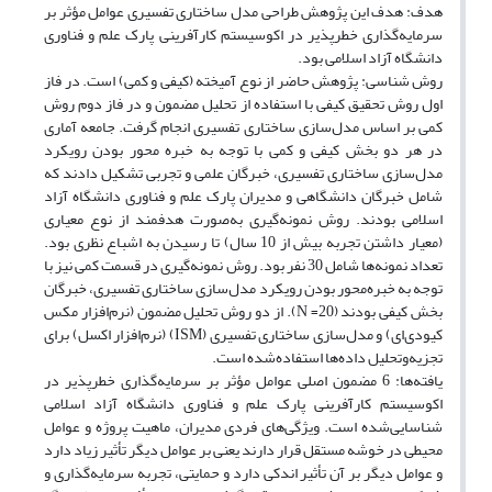
هدف: هدف این پژوهش طراحی مدل ساختاری تفسیری عوامل مؤثر بر
سرمایه‌گذاری خطرپذیر در اکوسیستم کارآفرینی پارک علم و فناوری
دانشگاه آزاد اسلامی بود.
روش شناسی: پژوهش حاضر از نوع آمیخته (کیفی و کمی) است. در فاز
اول روش تحقیق کیفی با استفاده از تحلیل مضمون و در فاز دوم روش
کمی بر اساس مدل‌سازی ساختاری تفسیری انجام گرفت. جامعه آماری
در هر دو بخش کیفی و کمی با توجه به خبره محور بودن رویکرد
مدل‌سازی ساختاری تفسیری، خبرگان علمی و تجربی تشکیل دادند که
شامل خبرگان دانشگاهی و مدیران پارک علم و فناوری دانشگاه آزاد
اسلامی بودند. روش نمونه‌گیری به‌صورت هدفمند از نوع معیاری
(معیار داشتن تجربه بیش از 10 سال) تا رسیدن به اشباع نظری بود.
تعداد نمونه‌ها شامل 30 نفر بود. روش نمونه‌گیری در قسمت کمی نیز با
توجه به خبره‌محور بودن رویکرد مدل‌سازی ساختاری تفسیری، خبرگان
بخش کیفی بودند (20= N). از دو روش تحلیل مضمون (نرم‌افزار مکس
کیودی‌ای) و مدل‌سازی ساختاری تفسیری (ISM) (نرم‌افزار اکسل) برای
تجزیه‌وتحلیل داده‌ها استفاده‌شده است.
یافته‌ها: 6 مضمون اصلی عوامل مؤثر بر سرمایه‌گذاری خطرپذیر در
اکوسیستم کارآفرینی پارک علم و فناوری دانشگاه آزاد اسلامی
شناسایی‌شده است. ویژگی‌های فردی مدیران، ماهیت پروژه و عوامل
محیطی در خوشه مستقل قرار دارند یعنی بر عوامل دیگر تأثیر زیاد دارد
و عوامل دیگر بر آن تأثیر اندکی دارد و حمایتی، تجربه سرمایه‌گذاری و