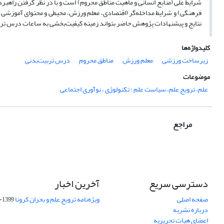
شرایط علی (منابع انسانی و ماهیت مناطق محروم) است و با در نظر گرفتن راهبرد
فرهنگی) و شرایط مداخله‌گر (اقتصادی، معلم ورزش، محیطی و محتوای آموزشی)
نتایج و پیشنهادات پژوهش حاضر بتواند زمینه کیفیت‌بخشی به ساعات درس تربی
کلیدواژه‌ها
زیرساخت ورزشی
معلم ورزش
مناطق محروم
درس تربیت‌بدنی
موضوعات
علم، ترویج علم، سیاست علم ؛ تکنولوژی ، نوآوری اجتماعی
مراجع
دسترسی سریع
آخرین اخبار
صفحه اصلی
ویژه‌نامه ترویج علم و بحران کرونا
1399-04-01
درباره نشریه
اعضای هیات تحریریه