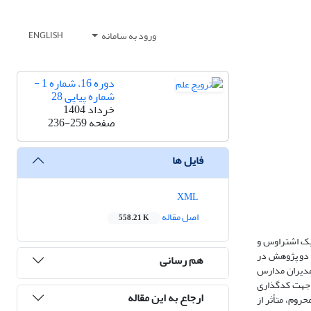
ورود به سامانه
ENGLISH
دوره 16، شماره 1 -
شماره پیاپی 28
خرداد 1404
صفحه
236-259
فایل ها
XML
اصل مقاله
558.21 K
یک اشتراوس و
ل دو پژوهش در
هم رسانی
 مدیران مدارس
انتخاب‌شده‌اند (18 نفر). تجزیه‌وتحلیل داده‌ها جهت کدگذاری
ارجاع به این مقاله
روم، متأثر از