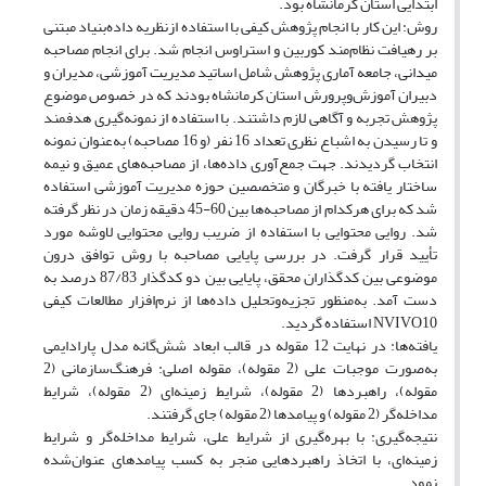
ابتدایی استان کرمانشاه بود.
روش: این کار با انجام پژوهش کیفی با استفاده ازنظریه داده‌بنیاد مبتنی
بر رهیافت نظام‌مند کوربین و استراوس انجام شد. برای انجام مصاحبه
میدانی، جامعه آماری پژوهش شامل اساتید مدیریت آموزشی، مدیران و
دبیران آموزش‌وپرورش استان کرمانشاه بودند که در خصوص موضوع
پژوهش تجربه و آگاهی لازم داشتند. با استفاده از نمونه‌گیری هدفمند
و تا رسیدن به اشباع نظری تعداد 16 نفر (و 16 مصاحبه) به‌عنوان نمونه
انتخاب گردیدند. جهت جمع‌آوری داده‌ها، از مصاحبه‌های عمیق و نیمه
ساختار یافته با خبرگان و متخصصین حوزه مدیریت آموزشی استفاده
شد که برای هرکدام از مصاحبه‌ها بین 60-45 دقیقه زمان در نظر گرفته
شد. روایی محتوایی با استفاده از ضریب روایی محتوایی لاوشه مورد
تأیید قرار گرفت. در بررسی پایایی مصاحبه با روش توافق درون
موضوعی بین کدگذاران محقق، پایایی بین دو کدگذار 87/83 درصد به
دست آمد. به‌منظور تجزیه‌وتحلیل داده‌ها از نرم‌افزار مطالعات کیفی
NVIVO10 استفاده گردید.
یافته‌ها: در نهایت 12 مقوله در قالب ابعاد شش‌گانه مدل پارادایمی
به‌صورت موجبات علی (2 مقوله)، مقوله اصلی: فرهنگ‌سازمانی (2
مقوله)، راهبردها (2 مقوله)، شرایط زمینه‌ای (2 مقوله)، ‌شرایط
مداخله‌گر (2 مقوله) و پیامدها (2 مقوله) جای گرفتند.
نتیجه‌گیری: با بهره‌گیری از شرایط علی، شرایط مداخله‌گر و شرایط
زمینه‌ای، با اتخاذ راهبردهایی منجر به کسب پیامدهای عنوان‌شده
نمود.