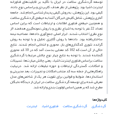
توسعه گردشگری سلامت در ایران با تأکید بر قابلیت‌های فناورانه
اینترنت اشیا بود. پژوهش از نظر هدف، کاربردی و براساس نوع داده،
کیفی بود. این پژوهش، به روش کیفی پدیدارشناسی انجام شد. جامعه
آماری پژوهش، شامل کلیه‌ی خبرگان آشنا به حیطه‌ی گردشگری سلامت
و همچنین حیطه‌ی فناوری اطلاعات و ارتباطات است که براین اساس
تعداد 22 نفر با توجه به اشباع نظری و با روش نمونه‌گیری هدفمند (از
نوع نظری) انتخاب شدند. ابزار اصلی جمع‌آوری داده‌ها، مصاحبه نیمه
ساختاریافته بود. داده‌ها با روش کُلایزی تحلیل و با توجه به روش
گراندد تئوری کدگذاری‌های باز، محوری و انتخابی انجام شدند. نتایج
حاکی از آن است که 102 کد معنایی بدست آمد که در 10 کد محوری
گنجانده شدند. با توجه به نتایج چهار نوع چالش مرتبط با گردشگری
سلامت براساس فناوری اینترنت اشیاء، یعنی چالش مهارت‌ها، تسهیلات
و امکانات، گستردگی ارتباطات و حوزه تبلیغات ارائه شد. درنهایت
راهکارهایی از جمله سه کد منتخب امکانات و تجهیزات، بعد مدیریتی و
استانداردها، ضوابط و قوانین برای تقویت هر یک از شاخص‌های مدل
معرفی شده برای توسعه گردشگری سلامت در ایران از دیدگاه نخبگان
مطرح شد که بر همین اساس اولویت بندی و ارائه شد.
کلیدواژه‌ها
گردشگری
گردشگری سلامت
فناوری اشیاء
اینترنت