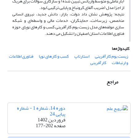
(بارعاملی و متوسط واریانس تبیین شده) و سازگاری سوالات برای هریک
از اجزا مدل (ضریب آلفای کرونباخ و پایایی ترکیبی)بود.
نتیجه: پژوهش نشان داد دولت، بازار، دانش جدید، نیروی انسانی
متخصص، زیرساخت، حمایتگران، خدمات مالی و واسطه‌ای و شبکه
سازی مولفه‌های مدل زیست بوم کارآفرینی کسب و کارهای نوپای حوزه
فناوری اطلاعات استان اصفهان را تشکیل می دهند.
کلیدواژه‌ها
زیست بوم کارآفرینی
استارتاپ
کسب و کارهای نوپا
فناوری اطلاعات
و ارتباطات
کارآفرینی
مراجع
دوره 14، شماره 1 - شماره
پیاپی 24
فروردین 1402
صفحه
177-202