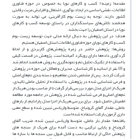
مقدمه( زمینه): کسب و کارهای نوپا به خصوص در حوزه فناوری
اطلاعات، نقشی اساسی در ایجاد نوآوری، اشتغال و افزایش مزیت رقابتی
کشور دارند. توجه به زیست بوم کارآفرینی، می تواند به صورت
هدفمند تلاش‌های سیاستگذاران در راستای توسعه کسب و کارهای
نوپا در استان اصفهان را جهت بخشد.
هدف: در این پژوهش به دنبال ارائه مدلی جهت توسعه زیست بوم
کسب و کارهای نوپای حوزه فناوری اطلاعات استان اصفهان هستیم.
روش‌ها: پژوهش حاضر در زمره پژوهش‌های کاربردی و از لحاظ
گردآوری داده‌ها دارای رویکرد آمیخته است. پژوهش در قسمت کیفی
با استفاده از تکنیک تحلیل تم و نمونه‌گیری به روش هدفمند انجام شد
و 10 نفر از اساتید و کارشناسان، مدیران و فعالان این حوزه در پژوهش
شرکت کردند. پس از مشخص شدن مفاهیم و دسته بندی تم‌های اصلی
و فرعی شناسایی شده در پژوهش، با استفاده از تحلیل عاملی تائیدی،
هریک از اجزای مدل مورد بررسی قرار گرفت تا از مناسب بودن هریک از
تم‌های اصلی و فرعی شناسایی شده در پژوهش در جامعه مورد مطالعه
اطمینان حاصل شود. برای بررسی هریک از اجزا مدل پارادایم، از بارهای
عاملی، مقدار آلفای کرونباخ، متوسط واریانس تببین شده و سطح معنی
داری آزمون بارتلت استفاده شده است.
یافته‌ها: مقدار بار عاملی، متوسط واریانس تبیین شده، ضریب آلفای
کرونباخ و پایایی ترکیبی به دست آمده برای هریک از سنجه های
پژوهش حاکی از ارتباط مناسب و قابل قبول بین سنجه ها با سازه ها