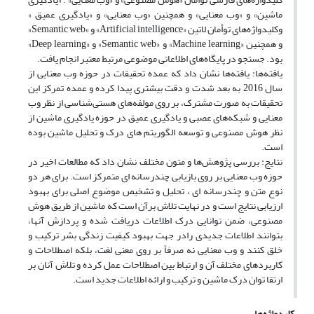
ماشین» و «وب معنایی» و همچنین «وب معنایی» و «یادگیری عمیق »
وکلیدواژه‌های توأمان لاتین «Artificial intelligence» و »Semantic web»
و همچنین «Machine learning» و «Semantic web» و «Deep learning»
بود. جستجو در پایگاه‌های اطلاعاتی موضوعی مرتبط معتبر انجام یافت.
یافته‌ها: یافته‌ها نشان داد که عمده تحقیقات در حوزه وب معنایی از
سال 2016 به بعد شدت و دقت بیشتری پیدا کرده و عمده تمرکز این
تحقیقات به صورت مشترک، بر روی مولفه‌های هستی‌شناسی از نظر وب
معنایی و شبکه‌های عصبی و یادگیری عمیق در حوزه یادگیری ماشین از
نظر هوش مصنوعی و توسعه الگوریتم های درک و تحلیل ماشین بوده
است.
نتایج: بررسی پژوهش‌ها و متون مختلف نشان داد که مطالعات اخیر در
حوزه وب معنایی بر روی بازیابی چندرسانه ای متمرکز است. برای هر دو
نوع متن و چندرسانه ای ، تحلیل و تشخیص موضوع اصلی برای بهبود
ارزیابی نتایج است و در نهایت تلاش برآن است که ماشین از طریق هوش
مصنوعی، ضمن توانایی درک اطلاعات دریافت شده و پردازش آنها،
بتوانند اطلاعات جدیدی رادر جهت بهبود کیفیت زندگی بشر ترکیب و
خلق کنند و وب معنایی نه صرفاً بر روی معنی لغت، بلکه اصطلاحات و
کاربردهای مختلف آن و ارتباط بین اصطلاحات عمل کرده و تلاش آنان بر
ارتقا توان درک ماشین و ترکیب و ارائه اطلاعات جدید است.
کلیدواژه‌ها