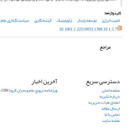
کلیدواژه‌ها
امنیت انرژی
توسعه پایدار
ژئوپلیتیک
آینده‌نگاری
سیاست‌گذاری علم و
20.1001.1.22519033.1398.10.1.5.7
مراجع
دسترسی سریع
آخرین اخبار
صفحه اصلی
ویژه‌نامه ترویج علم و بحران کرونا
1399-04-01
درباره نشریه
اعضای هیات تحریریه
ارسال مقاله
تماس با ما
نقشه سایت