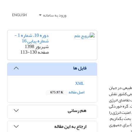
ورود به سامانه
ENGLISH
دوره 10، شماره 1 -
شماره پیاپی 16
شهریور 1398
صفحه
113-130
فایل ها
XML
 طبیعی در جهان
اصل مقاله
675.97 K
علمی کشور نقش
رب، جهان و به‌ویژه در طرف تقاضای انرژی
ت. گره خوردگی
هم رسانی
منیت انرژی را
 بحث بگذاریم.
ا برای جمهوری
ارجاع به این مقاله
.