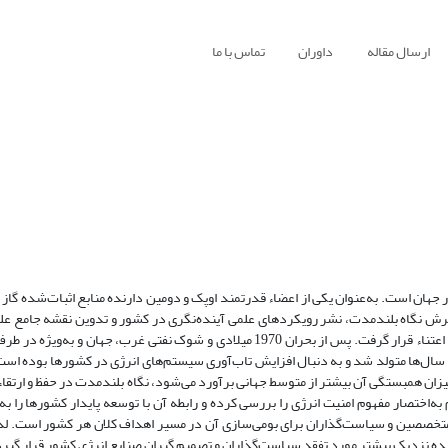
ارسال مقاله
داوران
تماس با ما
 جهان است. به‌عنوان یکی از اعضاء قدرتمند اوپک و دومین ­دارنده منابع اثبات‌شده گاز
ترش نگاه بلندمدت، نشر رویکردهای علمی آینده‌نگری در کشور و تدوین نقشه جامع 
هر یک از حوزه‌های علوم و فناوری در توسعه پایدار جمهوری اسلامی ایران مورد اعتناء قرار گرفت. پس از بحران‌ 1970 میلادی و شوک نفتی غ
ن سال‌ها متولد شد و به دنبال افزایش تاب‌آوری سیستم‌های انرژی در کشورها بوده اس
 همبستگی آن بیشتر از متوسط جهانی برآورد می‌شود، نگاه بلندمدت در حفظ و ارتقاء ا
ه‌اختصار مفهوم امنیت انرژی را بررسی کرده و رابطه آن با توسعه پایدار کشورها را به
 متخصصین و سیاست‌گذاران برای بومی‌سازی آن در مسیر اهداف کلان هر کشور است. لذ
ینده نزدیک بیشتر مورد تفقد سیاست‌گذاران و تصمیم گیران صنایع انرژی کشور قرار گیرد