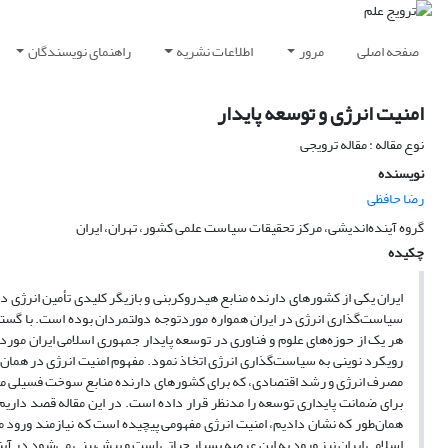
صفحه اصلی
مرور
اطلاعات نشریه
راهنمای نویسندگان
امنیت انرژی و توسعه پایدار
نوع مقاله : مقاله ترویجی
نویسنده
رضا حافظی
گروه آینده‌اندیشی، مرکز تحقیقات سیاست علمی کشور، تهران، ایران
چکیده
ایران یکی از کشورهای دارنده منابع هیدروکربنی و بازیگر کلیدی تأمین انرژی در
سیاست‌گذاری انرژی در ایران همواره موردتوجه دولتمردان بوده است. با گس
رویکرد نوینی به سیاست‌گذاری انرژی اتخاذ نمود. مفهوم امنیت انرژی در هما
مصرف انرژی و رشد اقتصادی، که برای کشورهای دارنده منابع سوخت فسیلی میزان
برای ضمانت پایداری توسعه را مدنظر قرار داده است. در این مقاله قصد داریم ب
همان‌طور که نشان دادیم، امنیت انرژی مفهومی پیچیده است که نیازمند ورود
اسلامی ایران نیز ورود به این عرصه بسیار حیاتی است و پیش‌بینی می‌شود در آ