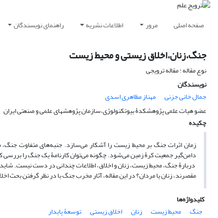
صفحه اصلی
مرور
اطلاعات نشریه
راهنمای نویسندگان
جنگ،زنان،اخلاق زیستی و محیط زیست
نوع مقاله : مقاله ترویجی
نویسندگان
جمال خانی جزنی
مهناز مظاهری اسدی
عضو هیات علمی پژوهشکدۀ بیوتکنولوژی،سازمان پژوهشهای علمی و صنعتی ایران
چکیده
زمان اثرات جنگ بر محیط زیست را آشکار می‌سازد. جنبه‌های متفاوت جنگ،
دامن‌گیر جمعیت کرۀ زمین می‌شود. چگونه می‌توان کارنامۀ یک جنگ را بررسی ک
دربارۀ جنگ، محیط زیست، زنان و اخلاق، اطلاعات چندانی در دست نیست. شاید 
مقصرند، زنان یا مردان؟ در این مقاله، آثار مخرب جنگ با در نظر گرفتن بحث اخ
کلیدواژه‌ها
جنگ
محیط زیست
زنان
اخلاق زیستی
توسعۀ پایدار