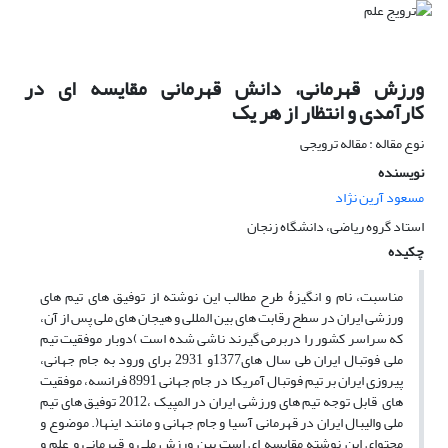
ورزش قهرمانی، دانش قهرمانی مقایسه ای در
کارآمدی و انتظار از هر یک
نوع مقاله : مقاله ترویجی
نویسنده
مسعود آرین نژاد
استاد گروه ریاضی، دانشگاه زنجان
چکیده
مناسبت، نام و انگیزۀ طرح مطالب این نوشته از توفیق های تیم های
ورزشی ایران در سطح رقابت های بین المللی و هیجان های ملی پس از آن،
که سراسر کشور را دربرمی گیرند ناشی شده است )دوبار موفقیت تیم
ملی فوتبال ایران طی سال های1377و 2931 برای ورود به جام جهانی،
پیروزی ایران بر تیم فوتبال آمریکا در جام جهانی 8991 فرانسه، موفقیت
های قابل توجه تیم های ورزشی ایران در المپیک ،2012 توفیق های تیم
ملی والیبال ایران در قهرمانی آسیا و جام جهانی و مانند اینها(. موضوع و
محتوای این نوشته مقایسه ای است بین ورزش ملی و قهرمانی و علم و