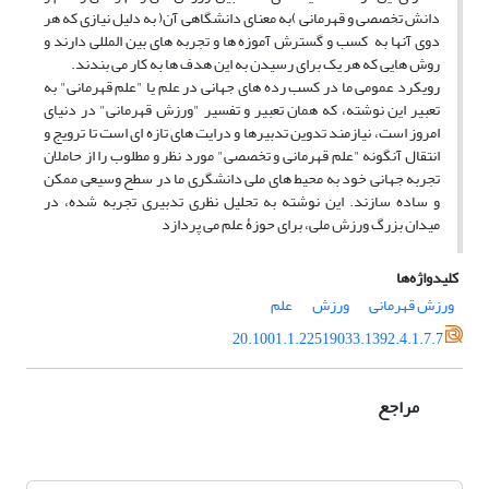
دانش تخصصی و قهرمانی )به معنای دانشگاهی آن( به دلیل نیازی که هر
دوی آنها به کسب و گسترش آموزه ها و تجربه های بین المللی دارند و
روش هایی که هر یک برای رسیدن به این هدف ها به کار می بندند.
رویکرد عمومی ما در کسب رده های جهانی در علم یا "علم قهرمانی" به
تعبیر این نوشته، که همان تعبیر و تفسیر "ورزش قهرمانی" در دنیای
امروز است، نیازمند تدوین تدبیرها و درایت های تازه ای است تا ترویج و
انتقال آنگونه "علم قهرمانی و تخصصی" مورد نظر و مطلوب را از حاملان
تجربه جهانی خود به محیط های ملی دانشگری ما در سطح وسیعی ممکن
و ساده سازند. این نوشته به تحلیل نظری تدبیری تجربه شده، در
میدان بزرگ ورزش ملی، برای حوزۀ علم می پردازد
کلیدواژه‌ها
ورزش قهرمانی
ورزش
علم
20.1001.1.22519033.1392.4.1.7.7
مراجع