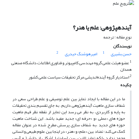
آیندهپژوهی: علم یا هنر؟
نوع مقاله : ترجمه
نویسندگان
2
1
حسن بشیری
امیرهوشنگ حیدری
1
عضو هیئت علمی گروه مهندسی کامپیوتر و فناوری اطلاعات دانشگاه صنعتی
همدان
2
استادیار گروه آینده‌اندیشی مرکز تحقیقات سیاست علمی کشور
چکیده
ما در این مقاله با ایجاد تمایز بین علم توصیفی و علم طراحی سعی در
شفاف سازی ماهیت آیندهپژوهی داریم. به جای تقسیم بندی تحقیقات
به پایه و کاربردی، به نظر می رسد این تمایز از نقطه نظر فهم ماهیت
حوزه های «عملی »و «حرفه ای» جدید مفید باشد. این شناخت ماهیت
حوزه های جدید ،به شفاف سازی پرسش مطرح شده در عنوان مقاله
کمک می کند؛ تضاد بین «علم» و «هنر» در اینجا بین علوم طبیعی و انسانی
وجود ندارد بلکه تمایز لاتین، بین (ساینتیا )شکلی از دانش( و آرس