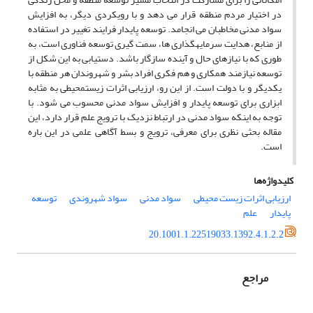
در اختیار مردم منطقه قرار می دهد و با رویکردی دیگر، به افزایش
سواد مدنی مخاطبان می انجامد. توسعه پایدار فرایند تغییر در استفاده
از منابع، هدایت سرمایهگذاری ها، سمت گیری توسعه فناوری است، به
طوری که با نیازهای حال و آینده سازگار باشد. دستیابی به این شکل از
توسعه نیازمند همکاری و هم فکری افراد بشر و شهروندان هر منطقه با
یکدیگر و با دولت است. از این رو، ارزیابی اثرات زیستمحیطی به مثابه
ابزاری برای توسعه پایدار و افزایش سواد مدنی محسوب می شود. با
توجه به اینکه سواد مدنی در ارتباط نزدیک با ترویج علم قرار دارد، این
مقاله بحثی نظری برای معرفی، ترویج و بسط آگاهی علمی در این باره
است.
کلیدواژه‌ها
ارزیابی اثرات زیست محیطی
سواد مدنی
سواد شهروندی
توسعه
پایدار
علم
20.1001.1.22519033.1392.4.1.2.2
مراجع